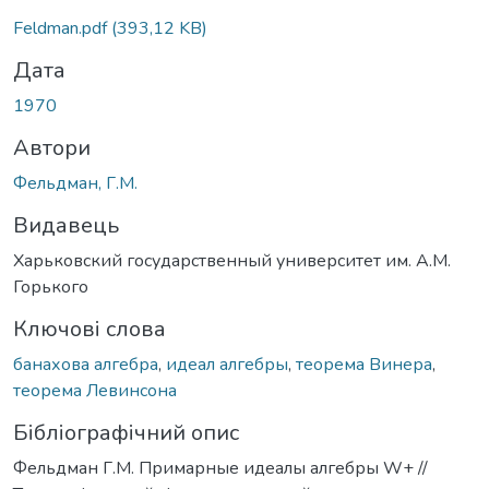
Feldman.pdf
(393,12 KB)
Дата
1970
Автори
Фельдман, Г.М.
Видавець
Харьковский государственный университет им. А.М.
Горького
Ключові слова
банахова алгебра
,
идеал алгебры
,
теорема Винера
,
теорема Левинсона
Бібліографічний опис
Фельдман Г.М. Примарные идеалы алгебры W+ //