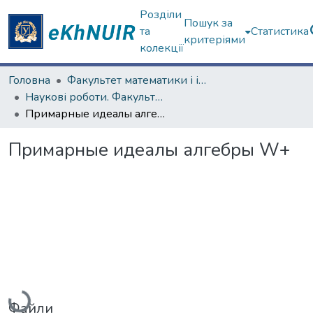
Розділи
Пошук за
та
Статистика
критеріями
колекції
Головна
Факультет математики і інформатики
Наукові роботи. Факультет математики і інформатики
Примарные идеалы алгебры W+
Примарные идеалы алгебры W+
Вантажиться...
Файли