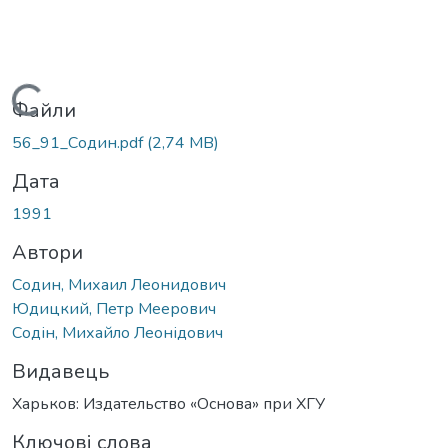
Вантажиться...
Файли
56_91_Содин.pdf
(2,74 MB)
Дата
1991
Автори
Содин, Михаил Леонидович
Юдицкий, Петр Меерович
Содін, Михайло Леонідович
Видавець
Харьков: Издательство «Основа» при ХГУ
Ключові слова