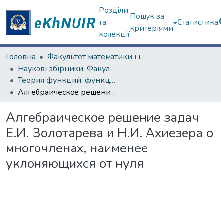
Розділи
Пошук за
та
Статистика
критеріями
колекції
Головна
Факультет математики і інформатики
Наукові збірники. Факультет математики і інформатики
Теория функций, функциональный анализ и их приложения (1965–1985 гг.)
Алгебраическое решение задач Е.И. Золотарева и Н.И. Ахиезера о многочленах, наименее уклоняющихся от нуля
Алгебраическое решение задач
Е.И. Золотарева и Н.И. Ахиезера о
многочленах, наименее
уклоняющихся от нуля