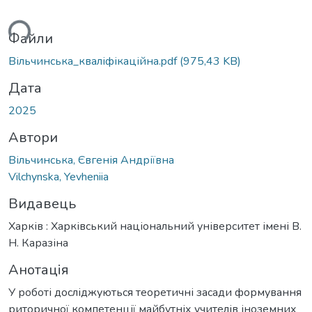
ься...
Файли
Вільчинська_кваліфікаційна.pdf
(975,43 KB)
Дата
2025
Автори
Вільчинська, Євгенія Андріївна
Vilchynska, Yevheniia
Видавець
Харків : Харківський національний університет імені В.
Н. Каразіна
Анотація
У роботі досліджуються теоретичні засади формування
риторичної компетенції майбутніх учителів іноземних