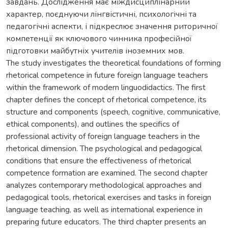
завдань. Дослідження має міждисциплінарний
характер, поєднуючи лінгвістичні, психологічні та
педагогічні аспекти, і підкреслює значення риторичної
компетенції як ключового чинника професійної
підготовки майбутніх учителів іноземних мов.
The study investigates the theoretical foundations of forming
rhetorical competence in future foreign language teachers
within the framework of modern linguodidactics. The first
chapter defines the concept of rhetorical competence, its
structure and components (speech, cognitive, communicative,
ethical components), and outlines the specifics of
professional activity of foreign language teachers in the
rhetorical dimension. The psychological and pedagogical
conditions that ensure the effectiveness of rhetorical
competence formation are examined. The second chapter
analyzes contemporary methodological approaches and
pedagogical tools, rhetorical exercises and tasks in foreign
language teaching, as well as international experience in
preparing future educators. The third chapter presents an