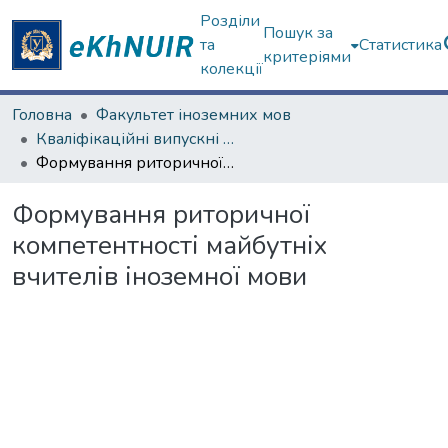
Розділи
Пошук за
та
Статистика
критеріями
колекції
Головна
Факультет іноземних мов
Кваліфікаційні випускні роботи магістрів. Факультет іноземних мов
Формування риторичної компетентності майбутніх вчителів іноземної мови
Формування риторичної
компетентності майбутніх
вчителів іноземної мови