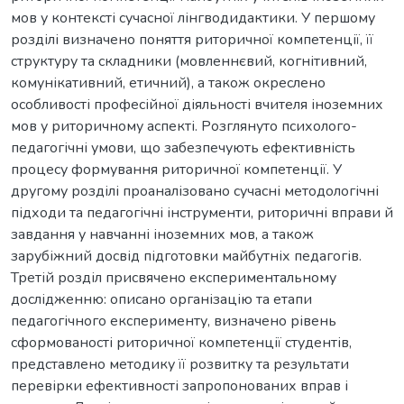
мов у контексті сучасної лінгводидактики. У першому
розділі визначено поняття риторичної компетенції, її
структуру та складники (мовленнєвий, когнітивний,
комунікативний, етичний), а також окреслено
особливості професійної діяльності вчителя іноземних
мов у риторичному аспекті. Розглянуто психолого-
педагогічні умови, що забезпечують ефективність
процесу формування риторичної компетенції. У
другому розділі проаналізовано сучасні методологічні
підходи та педагогічні інструменти, риторичні вправи й
завдання у навчанні іноземних мов, а також
зарубіжний досвід підготовки майбутніх педагогів.
Третій розділ присвячено експериментальному
дослідженню: описано організацію та етапи
педагогічного експерименту, визначено рівень
сформованості риторичної компетенції студентів,
представлено методику її розвитку та результати
перевірки ефективності запропонованих вправ і