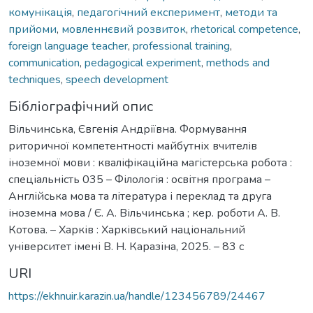
комунікація
,
педагогічний експеримент
,
методи та
прийоми
,
мовленнєвий розвиток
,
rhetorical competence
,
foreign language teacher
,
professional training
,
communication
,
pedagogical experiment
,
methods and
techniques
,
speech development
Бібліографічний опис
Вільчинська, Євгенія Андріївна. Формування
риторичної компетентності майбутніх вчителів
іноземної мови : кваліфікаційна магістерська робота :
спеціальність 035 – Філологія : освітня програма –
Англійська мова та література і переклад та друга
іноземна мова / Є. А. Вільчинська ; кер. роботи А. В.
Котова. – Харків : Харківський національний
університет імені В. Н. Каразіна, 2025. – 83 с
URI
https://ekhnuir.karazin.ua/handle/123456789/24467