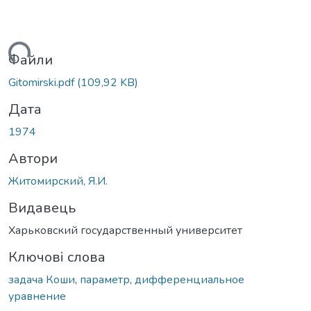
житься...
Файли
Gitomirski.pdf
(109,92 KB)
Дата
1974
Автори
Житомирский, Я.И.
Видавець
Харьковский государственный университет
Ключові слова
задача Коши
,
параметр
,
дифференциальное
уравнение