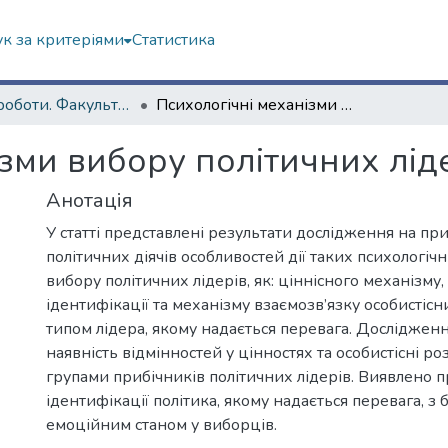
к за критеріями
Статистика
Наукові роботи. Факультет психології
Психологічні механізми вибору політичних лідерів
зми вибору політичних лід
Анотація
У статті представлені результати дослідження на пр
політичних діячів особливостей дії таких психологіч
вибору політичних лідерів, як: ціннісного механізму
ідентифікації та механізму взаємозв’язку особистіс
типом лідера, якому надається перевага. Досліджен
наявність відмінностей у цінностях та особистісні ро
групами прибічників політичних лідерів. Виявлено 
ідентифікації політика, якому надається перевага, з
емоційним станом у виборців.