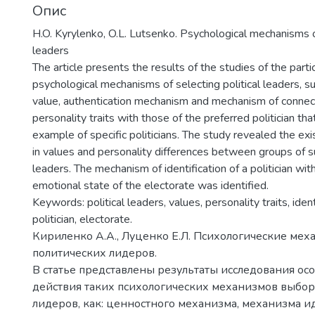
Опис
H.O. Kyrylenko, O.L. Lutsenko. Psychological mechanisms of
leaders
The article presents the results of the studies of the parti
psychological mechanisms of selecting political leaders, s
value, authentication mechanism and mechanism of connect
personality traits with those of the preferred politician th
example of specific politicians. The study revealed the exi
in values and personality differences between groups of su
leaders. The mechanism of identification of a politician wit
emotional state of the electorate was identified.
Keywords: political leaders, values, personality traits, iden
politician, electorate.
Кириленко А.А., Луценко Е.Л. Психологические ме
политических лидеров.
В статье представлены результаты исследования ос
действия таких психологических механизмов выбор
лидеров, как: ценностного механизма, механизма 