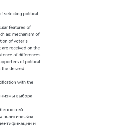
 selecting political
cular features of
uch as: mechanism of
ion of voter’s
at are received on the
stence of differences
pporters of political
h the desired
tification with the
ханизмы выбора
обенностей
а политических
идентификации и