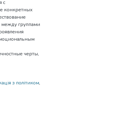
я с
ре конкретных
ществование
я между группами
роявления
эмоциональным
ичностные черты,
кація з політиком
,