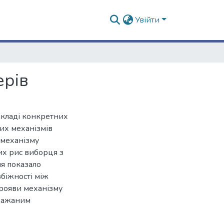
Увійти
ерів
икладі конкретних
них механізмів
, механізму
них рис виборця з
ня показало
збіжності між
прояви механізму
 бажаним