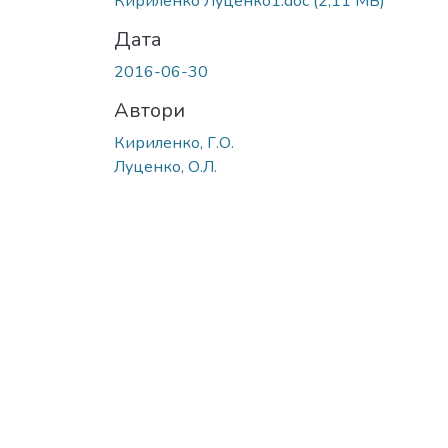
Кириленко Луценко1.doc
(2,11 MB)
Дата
2016-06-30
Автори
Кириленко, Г.О.
Луценко, О.Л.