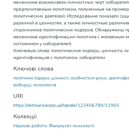
механизма взаимосвязи личностных черт избирател
предпочитаемым политиком, полученные на приме
политических деятелей. Исследование показало су
различий в ценностях, а также личностные различи
сторонников политических лидеров. Обнаружены п
механизма идентификации политика с желаемым 
состоянием у избирателей.
Ключевые слова: политические лидеры, ценности, л
идентификация с политиком, избиратели.
Ключові слова
політичні лідери
,
цінності
,
особистісні риси
,
ідентифі
виборці
,
психологія
URI
https://ekhnuir.karazin.ua/handle/123456789/11965
Колекції
Наукові роботи. Факультет психології