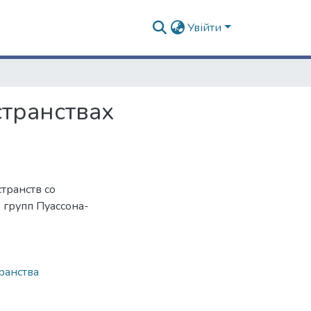
Увійти
транствах
транств со
групп Пуассона-
ранства