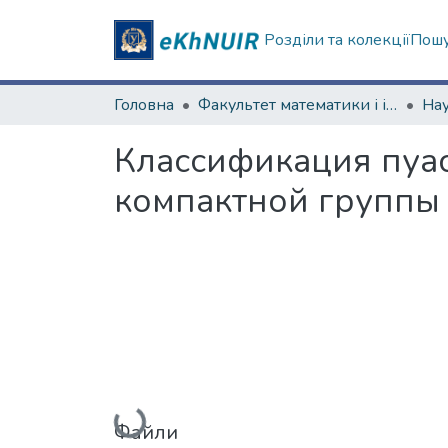
Розділи та колекції
Пошу
Головна
Факультет математики і інформатики
Классификация пуа
компактной группы
Вантажиться...
Файли