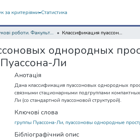
к за критеріями
Статистика
Наукові роботи. Факультет математики і інформатики
Классификация пуассоновых однородных пространствах компактной группы Пуассона-Ли
ссоновых однородных прос
 Пуассона-Ли
Анотація
Дана классификация пуассоновых однородных прос
связными стационарными подгруппами компактных 
Ли (со стандартной пуассоновой структурой).
Ключові слова
группы Пуассона-Ли
,
пуассоновы однородные прост
Бібліографічний опис