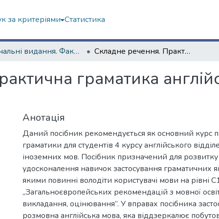
к за критеріями
Статистика
Навчальні видання. Факультет іноземних мов
Складне речення. Практична граматика англійської мови для студентів 4 курсу
рактична граматика англійс
Анотація
Даний посібник рекомендується як основний курс п
граматики для студентів 4 курсу англійського відді
іноземних мов. Посібник призначений для розвитку 
удосконалення навичок застосування граматичних яв
якими повинні володіти користувачі мови на рівні С
„Загальноєвропейських рекомендацій з мовної освіт
викладання, оцінювання”. У вправах посібника засто
розмовна англійська мова, яка віддзеркалює побутові