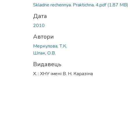
Вантажиться...
Skladne rechennya. Praktichna. 4.pdf
(1,87 MB)
Дата
2010
Автори
Меркулова, Т.К.
Шпак, О.В.
Видавець
Х. : ХНУ імені В. Н. Каразіна