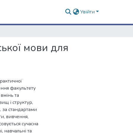
Увійти
ької мови для
рактичної
лення факультету
вмінь та
ищ і структур,
1 за стандартами
и, вивчення,
совується сучасна
, навчальні та