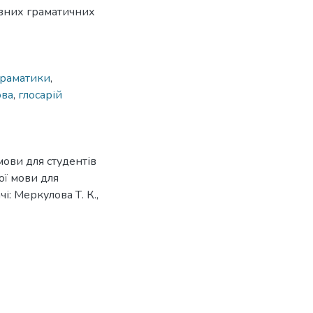
новних граматичних
граматики
,
ова
,
глосарій
мови для студентів
ої мови для
і: Меркулова Т. К.,