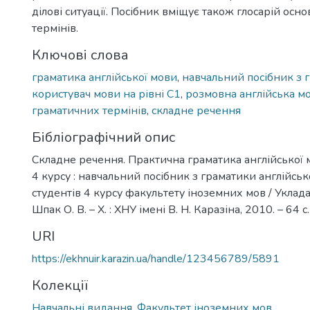
ділові ситуації. Посібник вміщує також глосарій ос
термінів.
Ключові слова
граматика англійської мови
,
навчальний посібник з 
користувач мови на рівні С1
,
розмовна англійська м
граматичних термінів
,
складне речення
Бібліографічний опис
Складне речення. Практична граматика англійської 
4 курсу : навчальний посібник з граматики англійськ
студентів 4 курсу факультету іноземних мов / Укладач
Шпак О. В. – Х. : ХНУ імені В. Н. Каразіна, 2010. – 64 с.
URI
https://ekhnuir.karazin.ua/handle/123456789/5891
Колекції
Навчальні видання. Факультет іноземних мов