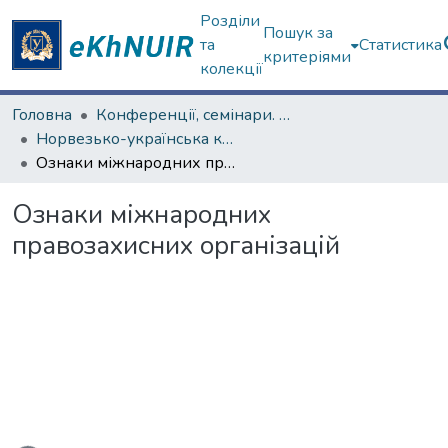
Розділи
Пошук за
та
Статистика
критеріями
колекції
Головна
Конференції, семінари. ХНУ імені В.Н. Каразіна
Норвезько-українська конференція, присвячена діяльності Ф. Нансена в Україні у 1921–1922 роках
Ознаки міжнародних правозахисних організацій
Ознаки міжнародних
правозахисних організацій
ься...