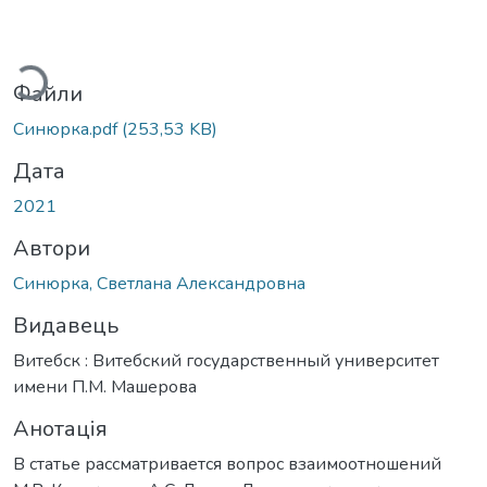
житься...
Файли
Синюрка.pdf
(253,53 KB)
Дата
2021
Автори
Синюрка, Светлана Александровна
Видавець
Витебск : Витебский государственный университет
имени П.М. Машерова
Анотація
В статье рассматривается вопрос взаимоотношений