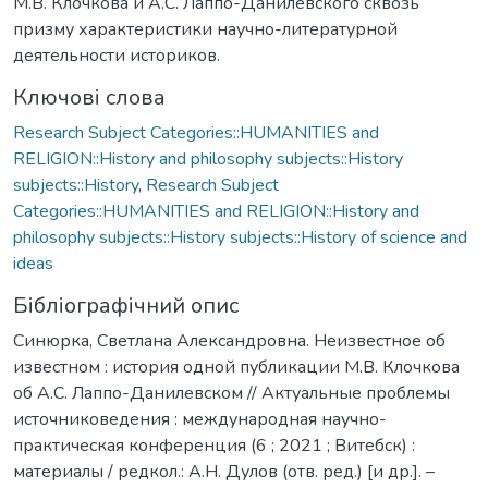
М.В. Клочкова и А.С. Лаппо-Данилевского сквозь
призму характеристики научно-литературной
деятельности историков.
Ключові слова
Research Subject Categories::HUMANITIES and
RELIGION::History and philosophy subjects::History
subjects::History
,
Research Subject
Categories::HUMANITIES and RELIGION::History and
philosophy subjects::History subjects::History of science and
ideas
Бібліографічний опис
Синюрка, Светлана Александровна. Неизвестное об
известном : история одной публикации М.В. Клочкова
об А.С. Лаппо-Данилевском // Актуальные проблемы
источниковедения : международная научно-
практическая конференция (6 ; 2021 ; Витебск) :
материалы / редкол.: А.Н. Дулов (отв. ред.) [и др.]. –