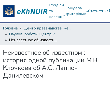
Розділи
Пошук за
та
Статистика
критеріями
колекції
Головна
Центр краєзнавства імені академіка П.Т. Тронька
Наукові роботи. Центр краєзнавства
Неизвестное об известном : история одной публикации М.В. Клочкова об А.С. Лаппо-Данилевском
Неизвестное об известном :
история одной публикации М.В.
Клочкова об А.С. Лаппо-
Данилевском