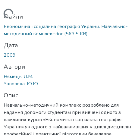
ажиться...
Файли
Економічна і соціальна географія України. Навчально-
методичний комплекс.doc
(563,5 KB)
Дата
2009
Автори
Нємець, Л.М.
Заволока, Ю.Ю.
Опис
Навчально-методичний комплекс розроблено для
надання допомоги студентам при вивчені одного з
важливих курсів «Економічна і соціальна географія
України» як одного з найважливіших у циклі дисциплін
професійної і практичної підготовки бакалавра