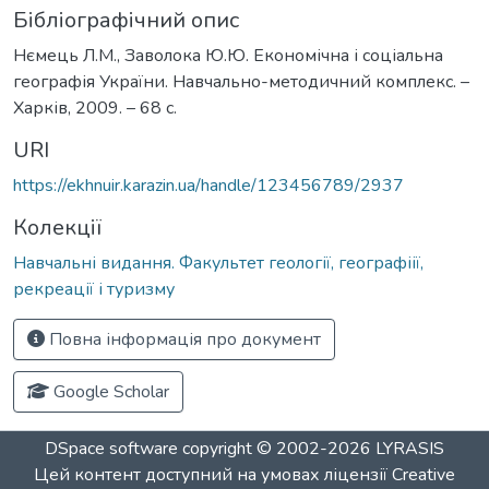
Бібліографічний опис
Нємець Л.М., Заволока Ю.Ю. Економічна і соціальна
географія України. Навчально-методичний комплекс. –
Харків, 2009. – 68 с.
URI
https://ekhnuir.karazin.ua/handle/123456789/2937
Колекції
Навчальні видання. Факультет геології, географіії,
рекреації і туризму
Повна інформація про документ
Google Scholar
DSpace software
copyright © 2002-2026
LYRASIS
Цей контент доступний на умовах ліцензії
Creative