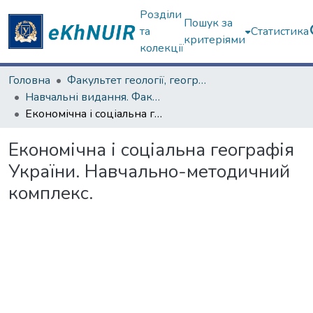
Розділи
Пошук за
та
Статистика
критеріями
колекції
Головна
Факультет геології, географіії, рекреації і туризму
Навчальні видання. Факультет геології, географіії, рекреації і туризму
Економічна і соціальна географія України. Навчально-методичний комплекс.
Економічна і соціальна географія
України. Навчально-методичний
комплекс.