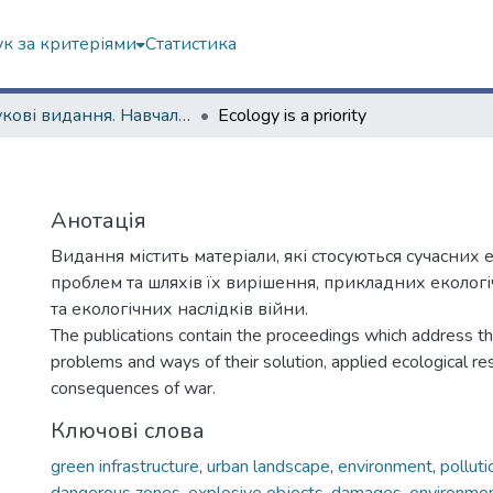
к за критеріями
Статистика
Наукові видання. Навчально-науковий інститут екології, зеленої енергетики та сталого розвитку
Ecology is a priority
Анотація
Видання містить матеріали, які стосуються сучасних 
проблем та шляхів їх вирішення, прикладних еколог
та екологічних наслідків війни.
The publications contain the proceedings which address t
problems and ways of their solution, applied ecological re
consequences of war.
Ключові слова
green infrastructure
,
urban landscape
,
environment
,
polluti