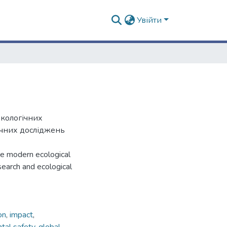
Увійти
екологічних
ічних досліджень
he modern ecological
search and ecological
on
,
impact
,