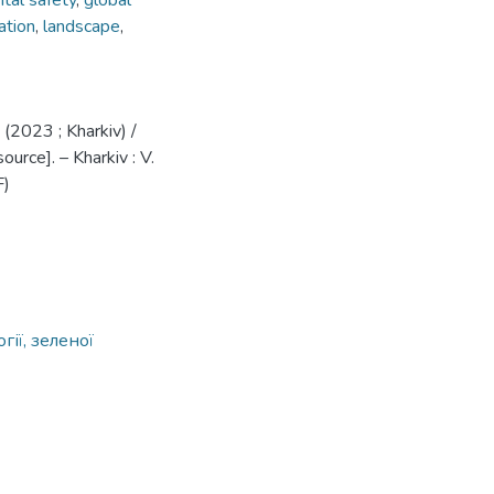
tal safety
,
global
ation
,
landscape
,
 (2023 ; Kharkiv) /
urce]. – Kharkiv : V.
F)
ії, зеленої