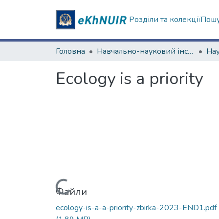
Розділи та колекції
Пошу
Головна
Навчально-науковий інститут екології, зеленої енергетики та сталого розвитку
Ecology is a priority
Вантажиться...
Файли
ecology-is-a-a-priority-zbirka-2023-END1.pdf