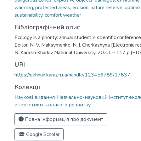
dangerous zones
,
explosive objects
,
damages
,
environmen
warming
,
protected areas
,
erosion
,
nature reserve
,
optimiz
sustainability
,
comfort weather
Бібліографічний опис
Ecology is a priority: annual student`s scientific conference
Editor: N. V. Maksymenko, N. I. Cherkashyna [Electronic reso
N. Karazin Kharkiv National University, 2023. – 117 p.(PD
URI
https://ekhnuir.karazin.ua/handle/123456789/17837
Колекції
Наукові видання. Навчально-науковий інститут еколог
енергетики та сталого розвитку
Повна інформація про документ
Google Scholar