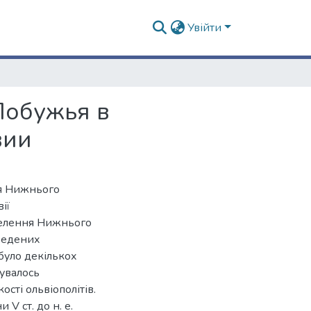
Увійти
Побужья в
вии
ня Нижнього
ії
аселення Нижнього
оведених
було декількох
бувалось
сті ольвіополітів.
V ст. до н. е.