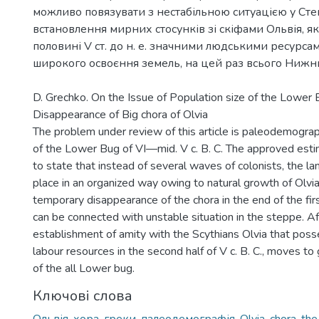
можливо повязувати з нестабільною ситуацією у Степ
встановлення мирних стосунків зі скіфами Ольвія, як
половині V ст. до н. е. значними людськими ресурса
широкого освоєння земель, на цей раз всього Ниж
D. Grechko. On the Issue of Population size of the Lower 
Disappearance of Big chora of Olvia
The problem under review of this article is paleodemograp
of the Lower Bug of VI—mid. V c. B. C. The approved est
to state that instead of several waves of colonists, the l
place in an organized way owing to natural growth of Olvi
temporary disappearance of the chora in the end of the first
can be connected with unstable situation in the steppe. Af
establishment of amity with the Scythians Olvia that pos
labour resources in the second half of V c. B. C., moves to
of the all Lower bug.
Ключові слова