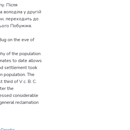
у. Після
а володіла у другій
ми, переходить до
нього Побужжя.
Bug on the eve of
hy of the population
imates to date allows
and settlement took
an population. The
 third of V c. B. C.
ter the
sessed considerable
 general reclamation