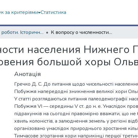
к за критеріями
Статистика
Наукові роботи. Історичний факультет
К вопросу о численности населения Нижнего Побужья в преддверии исчезновения большой хоры Ольвии
ности населения Нижнего 
овения большой хоры Оль
Анотація
Гречко Д. С. До питання щодо чисельності населен
Побужжя напередодні зникнення великої хори Ольв
У статті розглядаються питання палеодемографії н
Побужжя VI — середины V ст. до н. е. Унаслідок пр
підрахунків на сьогодні правомірно вважати, що не 
хвиль колоністів, а залюднення земель у регіоні від
організовано унаслідок природнього зростання кілько
Тимчасове згортання хори наприкінці першої третини 