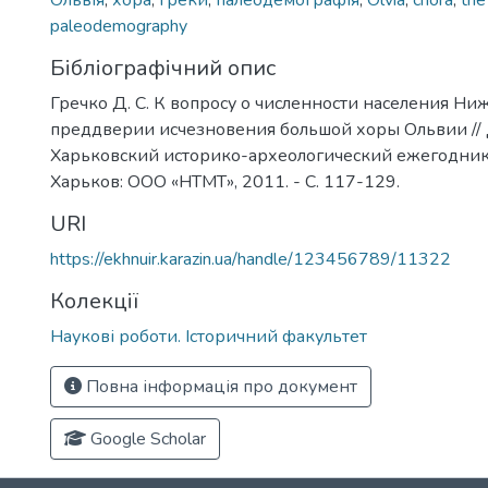
Ольвія
,
хора
,
греки
,
палеодемографія
,
Olvia
,
chora
,
the
paleodemography
Бібліографічний опис
Гречко Д. С. К вопросу о численности населения Ни
преддверии исчезновения большой хоры Ольвии //
Харьковский историко-археологический ежегодник. 
Харьков: ООО «НТМТ», 2011. - C. 117-129.
URI
https://ekhnuir.karazin.ua/handle/123456789/11322
Колекції
Наукові роботи. Історичний факультет
Повна інформація про документ
Google Scholar