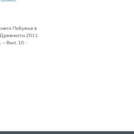
 Greeks
,
жнего Побужья в
 Древности 2011.
– Вып. 10 -