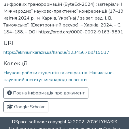
цифрових трансформацій (ВyteEd-2024) : матеріали I
Міжнародної науково-практичної конференції (17–19
квітня 2024 р., м. Харків, Україна) / за заг. ред. І. В.
Таможської. [Електронний ресурс]. – Харків, 2024. – С.
184–188. – DOI: https://orcid.org/0000-0002-9163-9891
URI
https://ekhnuir.karazin.ua/handle/123456789/19037
Колекції
Наукові роботи студентів та аспірантів. Навчально-
науковий інститут міжнародної освіти
Повна інформація про документ
Google Scholar
DSpace software
copyright © 2002-2026
LYRASIS
Цей контент доступний на умовах ліцензії
Creative