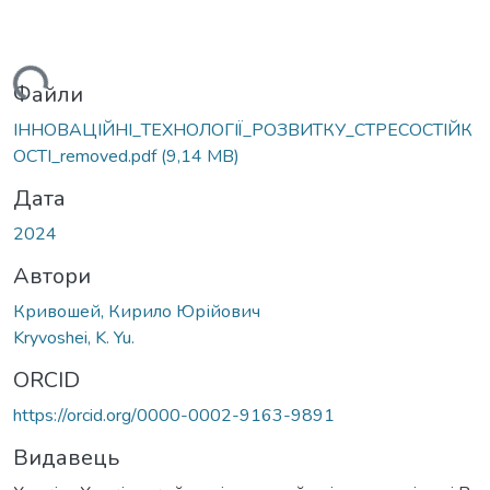
ться...
Файли
ІННОВАЦІЙНІ_ТЕХНОЛОГІЇ_РОЗВИТКУ_СТРЕСОСТІЙК
ОСТІ_removed.pdf
(9,14 MB)
Дата
2024
Автори
Кривошей, Кирило Юрійович
Kryvoshei, K. Yu.
ORCID
https://orcid.org/0000-0002-9163-9891
Видавець