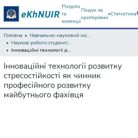
Розділи
Пошук за
та
Статистика
критеріями
колекції
Головна
Навчально-науковий інститут міжнародної освіти
Наукові роботи студентів та аспірантів. Навчально-науковий інститут міжнародної освіти
Інноваційні технології розвитку стресостійкості як чинник професійного розвитку майбутнього фахівця
Інноваційні технології розвитку
стресостійкості як чинник
професійного розвитку
майбутнього фахівця