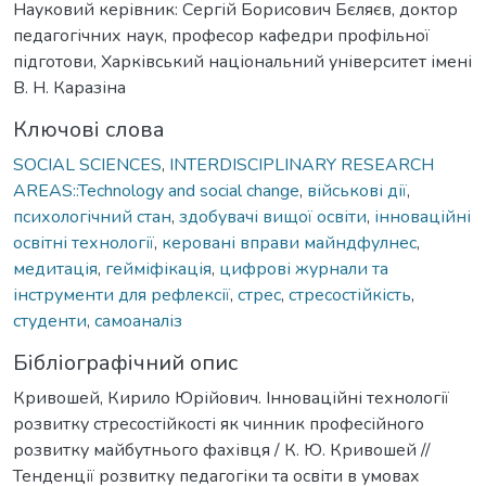
Науковий керівник: Сергій Борисович Бєляєв, доктор
педагогічних наук, професор кафедри профільної
підготови, Харківський національний університет імені
В. Н. Каразіна
Ключові слова
SOCIAL SCIENCES
,
INTERDISCIPLINARY RESEARCH
AREAS::Technology and social change
,
військові дії
,
психологічний стан
,
здобувачі вищої освіти
,
інноваційні
освітні технології
,
керовані вправи майндфулнес
,
медитація
,
гейміфікація
,
цифрові журнали та
інструменти для рефлексії
,
стрес
,
стресостійкість
,
студенти
,
самоаналіз
Бібліографічний опис
Кривошей, Кирило Юрійович. Інноваційні технології
розвитку стресостійкості як чинник професійного
розвитку майбутнього фахівця / К. Ю. Кривошей //
Тенденції розвитку педагогіки та освіти в умовах