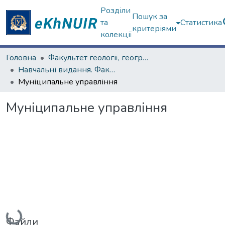
Розділи
Пошук за
та
Статистика
критеріями
колекції
Головна
Факультет геології, географіії, рекреації і туризму
Навчальні видання. Факультет геології, географіії, рекреації і туризму
Муніципальне управління
Муніципальне управління
Вантажиться...
Файли