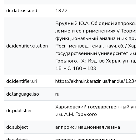
dc.date.issued
1972
Брудный Ю.А. Об одной аппрокси
лемме и ее применениях // Теория
функциональный анализ и их при
dc.identifier.citation
Респ. межвед. темат. науч. сб. / Ха
государственный университет им. 
Горького.– Х.: Изд-во Харьк. ун-та, 
15. – С. 180 – 189
dc.identifier.uri
https://ekhnuir.karazin.ua/handle/12
dc.language.iso
ru
Харьковский государственный уни
dc.publisher
им. А.М. Горького
dc.subject
аппроксимационная лемма