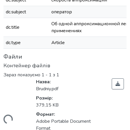
dc.subject
скорость аппроксимации
dc.subject
оператор
Об одной аппроксимационной лем
dc.title
применениях
dc.type
Article
Файли
Контейнер файлів
Зараз показуємо
1 - 1 з 1
Назва:
Brudniy.pdf
Розмір:
379,15 KB
Формат:
иться...
Adobe Portable Document
Format