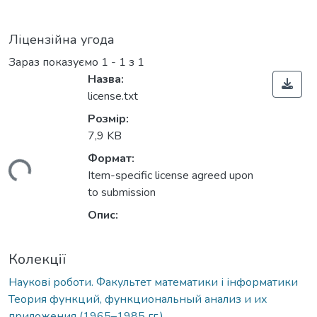
Ліцензійна угода
Зараз показуємо
1 - 1 з 1
Назва:
license.txt
Розмір:
7,9 KB
Формат:
иться...
Item-specific license agreed upon
to submission
Опис:
Колекції
Наукові роботи. Факультет математики і інформатики
Теория функций, функциональный анализ и их
приложения (1965–1985 гг.)