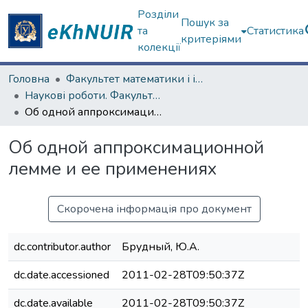
Розділи
Пошук за
та
Статистика
критеріями
колекції
Головна
Факультет математики і інформатики
Наукові роботи. Факультет математики і інформатики
Об одной аппроксимационной лемме и ее применениях
Об одной аппроксимационной
лемме и ее применениях
Скорочена інформація про документ
dc.contributor.author
Брудный, Ю.А.
dc.date.accessioned
2011-02-28T09:50:37Z
dc.date.available
2011-02-28T09:50:37Z