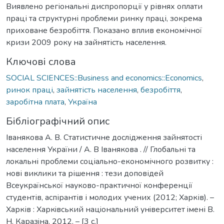
Виявлено регіональні диспропорції у рівнях оплати
праці та структурні проблеми ринку праці, зокрема
приховане безробіття. Показано вплив економічної
кризи 2009 року на зайнятість населення.
Ключові слова
SOCIAL SCIENCES::Business and economics::Economics
,
ринок праці
,
зайнятість населення
,
безробіття
,
заробітна плата
,
Україна
Бібліографічний опис
Іванякова А. В. Статистичне дослідження зайнятості
населення України / А. В Іванякова . // Глобальні та
локальні проблеми соціально-економічного розвитку :
нові виклики та рішення : тези доповідей
Всеукраїнської науково-практичної конференції
студентів, аспірантів і молодих учених (2012; Харків). –
Харків : Харкiвський нацiональний унiверситет iмені В.
Н. Каразiна, 2012. – [3 c.]