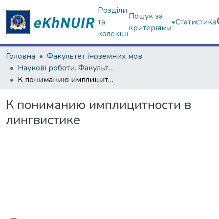
Розділи
Пошук за
та
Статистика
критеріями
колекції
Головна
Факультет іноземних мов
Наукові роботи. Факультет іноземних мов
К пониманию имплицитности в лингвистике
К пониманию имплицитности в
лингвистике