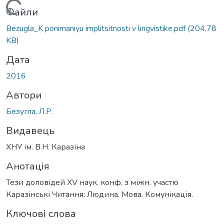
Вантажиться...
Файли
Bezugla_K ponimaniyu implitsitnosti v lingvistike.pdf
(204,78
KB)
Дата
2016
Автори
Безугла, Л.Р.
Видавець
ХНУ ім. В.Н. Каразіна
Анотація
Тези доповідей ХV наук. конф. з міжн. участю
Каразінські Читання: Людина. Мова. Комунікація.
Ключові слова