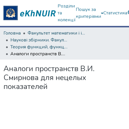
Розділи
Пошук за
та
Статистика
критеріями
колекції
Головна
Факультет математики і інформатики
Наукові збірники. Факультет математики і інформатики
Теория функций, функциональный анализ и их приложения (1965–1985 гг.)
Аналоги пространств В.И. Смирнова для нецелых показателей
Аналоги пространств В.И.
Смирнова для нецелых
показателей