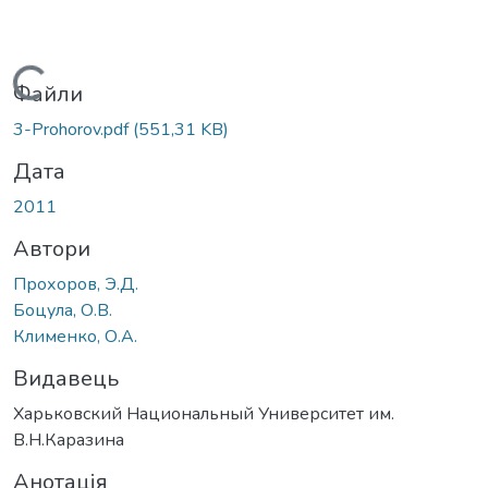
Вантажиться...
Файли
3-Prohorov.pdf
(551,31 KB)
Дата
2011
Автори
Прохоров, Э.Д.
Боцула, О.В.
Клименко, О.А.
Видавець
Харьковский Национальный Университет им.
В.Н.Каразина
Анотація