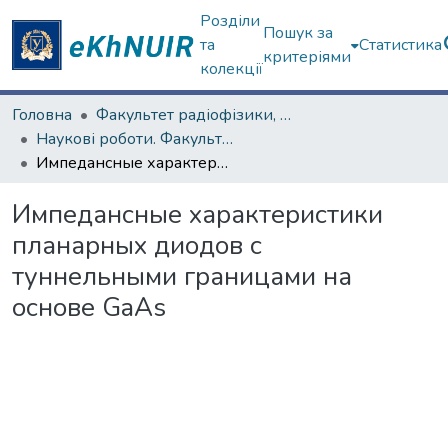
Розділи
Пошук за
та
Статистика
критеріями
колекції
Головна
Факультет радіофізики, біомедичної електроніки та комп’ютерних систем
Наукові роботи. Факультет радіофізики, біомедичної електроніки та комп’ютерних систем
Импедансные характеристики планарных диодов с туннельными границами на основе GaAs
Импедансные характеристики
планарных диодов с
туннельными границами на
основе GaAs