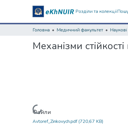
Розділи та колекції
Пошу
Головна
Медичний факультет
Механізми стійкості
Вантажиться...
Файли
Avtoref_Zinkovych.pdf
(720,67 KB)