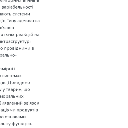
уляторних впливів
 варіабельності
мають системи
їв, їхня адекватна
в'язків
а їхніх реакцій на
льтраструктурі
що провідними в
орально-
мірні і
в системах
їдів. Доведено
у у тварин, що
гуморальних
Виявлений зв'язок
раціями продуктів
ово ознаками
альну функцію.