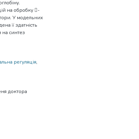
оглобіну.
ій на обробку -
тори. У модельних
ена її здатність
 на синтез
льна регуляція
,
еня доктора