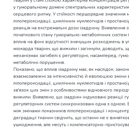
тварин у стані спокою характерна концентрація рег
у гуморальному домені спектральних характеристик
серцевого ритму. У стійкості першорядне значення 
ліпопероксидації, циклічних нуклеотидів і простаноід
реакція на екстремальні дози ізадрину. Виявлення з
початкового стану гуморально-метаболічних систем т
вплив на фоні відсутності значущих розходжень в у
міокарда тварин, що вижили і загинули, доводить, 
механізмах загибелі є регуляторні, насамперед, гум
метаболічні порушення.
Показано, що вплив ізадрину має, як наслідок, законо
взаємозалежні за інтенсивністю й еволюцією зміни 
ліпопероксидації, циклічних нуклеотидів і простано
зв'язок цих змін з особливостями відновного період
вижили. Виявлено, що ізадрин-індуковані реакції 
регуляторних систем синхронізовані одна з одною. 
між змінами показників ліпопероксидації і концент
деградації тканин свідчить, що останні не є винятк
ушкодження, але несуть і компенсаторно-пристосув