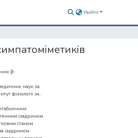
Увійти
симпатоміметиків
нних β-
медичних наук за
тут фізіології ім..
етаболічних
огенним ізадрином.
атковим станом
ня ізадрином