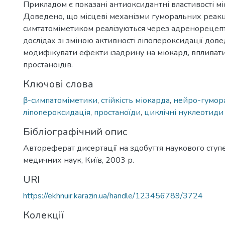
Прикладом є показані антиоксидантні властивості мі
Доведено, що місцеві механізми гуморальних реакц
симтатоміметиком реалізуються через адренорецеп
дослідах зі зміною активності ліпопероксидації довед
модифікувати ефекти ізадрину на міокард, впливати
простаноідїв.
Ключові слова
β-симпатоміметики
,
стійкість міокарда
,
нейро-гумора
ліпопероксидація
,
простаноїди
,
циклічні нуклеотиди
Бібліографічний опис
Автореферат дисертації на здобуття наукового ступ
медичних наук, Київ, 2003 р.
URI
https://ekhnuir.karazin.ua/handle/123456789/3724
Колекції