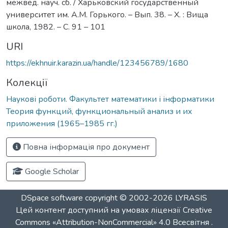
межвед. науч. сб. / Харьковский государственный
университет им. А.М. Горького. – Вып. 38. – Х. : Вища
школа, 1982. – С. 91 – 101
URI
https://ekhnuir.karazin.ua/handle/123456789/1680
Колекції
Наукові роботи. Факультет математики і інформатики
Теория функций, функциональный анализ и их
приложения (1965–1985 гг.)
Повна інформація про документ
Google Scholar
DSpace software
copyright © 2002-2026
LYRASIS
Цей контент доступний на умовах ліцензії
Creative
Commons «Attribution-NonCommercial» 4.0 Всесвітня
.