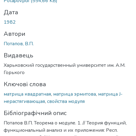
Potapov.pdf
(554,66 KB)
Дата
1982
Автори
Потапов, В.П.
Видавець
Харьковский государственный университет им. А.М.
Горького
Ключові слова
матрица квадратная
,
матрица эрмитова
,
матрица J-
нерастягивающая
,
свойства модуля
Бібліографічний опис
Потапов В.П. Теорема о модуле. 1. // Теория функций,
функциональный анализ и их приложения: Респ.