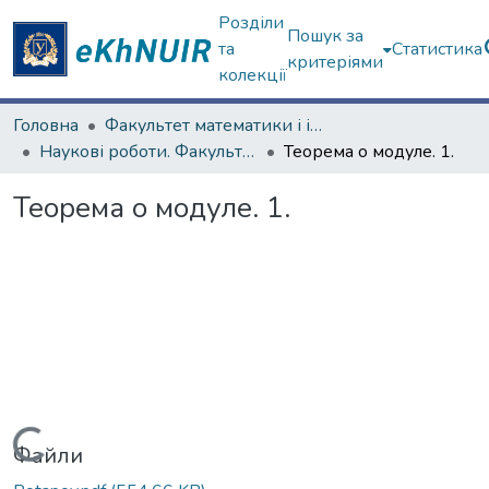
Розділи
Пошук за
та
Статистика
критеріями
колекції
Головна
Факультет математики і інформатики
Наукові роботи. Факультет математики і інформатики
Теорема о модуле. 1.
Теорема о модуле. 1.
Вантажиться...
Файли