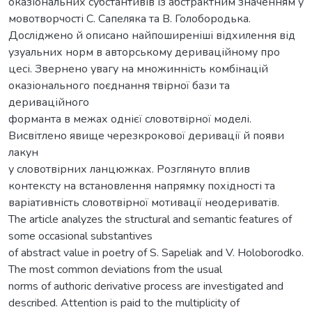
оказіональних субстантивів із абстрактним значенням у
мовотворчості С. Сапеляка та В. Голобородька.
Досліджено й описано найпоширеніші відхилення від
узуальних норм в авторському дериваційному про
цесі. Звернено увагу на множинність комбінацій
оказіонального поєднання твірної бази та
дериваційного
форманта в межах однієї словотвірної моделі.
Висвітлено явище черезкрокової деривації й появи
лакун
у словотвірних ланцюжках. Розглянуто вплив
контексту на встановлення напрямку похідності та
варіативність словотвірної мотивації неодериватів.
The article analyzes the structural and semantic features of
some occasional substantives
of abstract value in poetry of S. Sapeliak and V. Holoborodko.
The most common deviations from the usual
norms of authoric derivative process are investigated and
described. Attention is paid to the multiplicity of