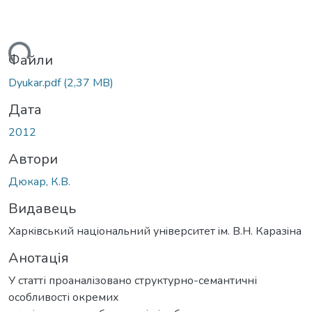
ься...
Файли
Dyukar.pdf
(2,37 MB)
Дата
2012
Автори
Дюкар, К.В.
Видавець
Харкiвський нацiональний унiверситет iм. В.Н. Каразiна
Анотація
У статті проаналізовано структурно-семантичні
особливості окремих