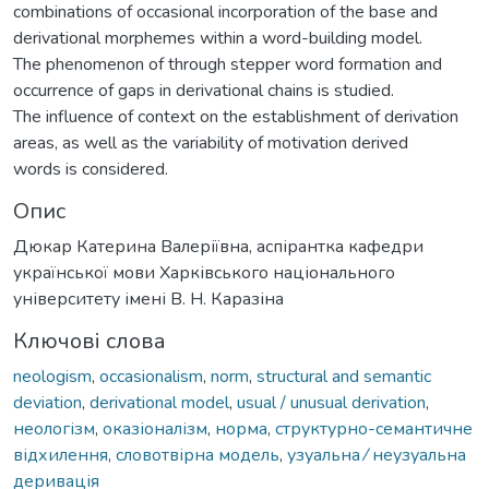
combinations of occasional incorporation of the base and
derivational morphemes within a word-building model.
The phenomenon of through stepper word formation and
occurrence of gaps in derivational chains is studied.
The influence of context on the establishment of derivation
areas, as well as the variability of motivation derived
words is considered.
Опис
Дюкар Катерина Валеріївна, аспірантка кафедри
української мови Харківського національного
університету імені В. Н. Каразіна
Ключові слова
neologism
,
occasionalism
,
norm
,
structural and semantic
deviation
,
derivational model
,
usual / unusual derivation
,
неологізм
,
оказіоналізм
,
норма
,
структурно-семантичне
відхилення
,
словотвірна модель
,
узуальна ⁄ неузуальна
деривація