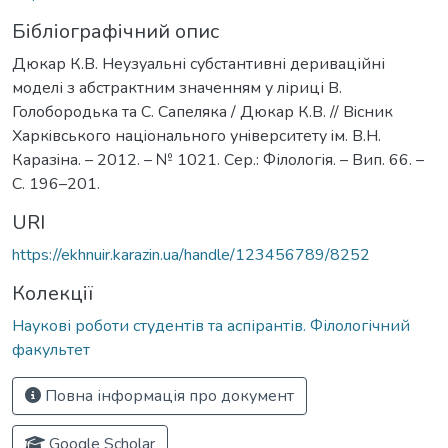
Бібліографічний опис
Дюкар К.В. Неузуальні субстантивні дериваційні
моделі з абстрактним значенням у ліриці В.
Голобородька та С. Сапеляка / Дюкар К.В. // Вiсник
Харкiвського нацiонального унiверситету iм. В.Н.
Каразiна. – 2012. – № 1021. Сер.: Філологія. – Вип. 66. –
С. 196–201.
URI
https://ekhnuir.karazin.ua/handle/123456789/8252
Колекції
Наукові роботи студентів та аспірантів. Філологічний
факультет
Повна інформація про документ
Google Scholar