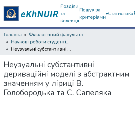
Розділи
Пошук за
та
Статистика
критеріями
колекції
Головна
Філологічний факультет
Наукові роботи студентів та аспірантів. Філологічний факультет
Неузуальні субстантивні дериваційні моделі з абстрактним значенням у ліриці В. Голобородька та С. Сапеляка
Неузуальні субстантивні
дериваційні моделі з абстрактним
значенням у ліриці В.
Голобородька та С. Сапеляка