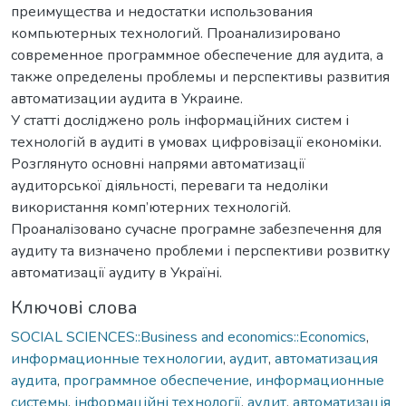
преимущества и недостатки использования
компьютерных технологий. Проанализировано
современное программное обеспечение для аудита, а
также определены проблемы и перспективы развития
автоматизации аудита в Украине.
У статті досліджено роль інформаційних систем і
технологій в аудиті в умовах цифровізації економіки.
Розглянуто основні напрями автоматизації
аудиторської діяльності, переваги та недоліки
використання комп’ютерних технологій.
Проаналізовано сучасне програмне забезпечення для
аудиту та визначено проблеми і перспективи розвитку
автоматизації аудиту в Україні.
Ключові слова
SOCIAL SCIENCES::Business and economics::Economics
,
информационные технологии
,
аудит
,
автоматизация
аудита
,
программное обеспечение
,
информационные
системы
,
інформаційні технології
,
аудит
,
автоматизація