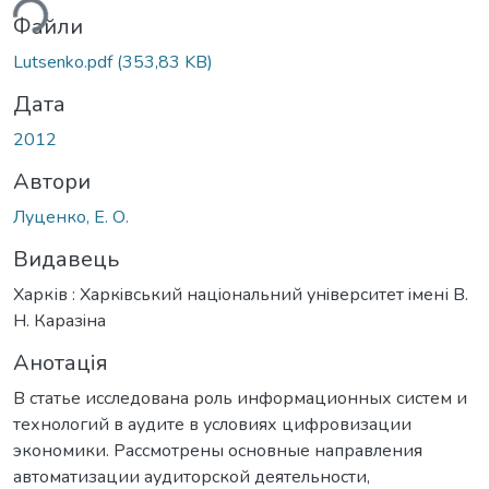
ься...
Файли
Lutsenko.pdf
(353,83 KB)
Дата
2012
Автори
Луценко, Е. О.
Видавець
Харків : Харкiвський нацiональний унiверситет iмені В.
Н. Каразiна
Анотація
В статье исследована роль информационных систем и
технологий в аудите в условиях цифровизации
экономики. Рассмотрены основные направления
автоматизации аудиторской деятельности,