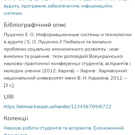
аудиту
,
програмне забезпечення
,
інформаційні
системи
Бібліографічний опис
Луценко Е. О. Информационные системы и технологии
в аудите / Е. О. Луценко // Глобальні та локальні
проблеми соціально-економічного розвитку : нові
виклики та рішення : тези доповідей Всеукраїнської
науково-практичної конференції студентів, аспірантів і
молодих учених (2012; Харків). – Харків : Харкiвський
нацiональний унiверситет iмені В. Н. Каразiна, 2012. –
[3 c.]
URI
https://ekhnuir.karazin.ua/handle/123456789/6722
Колекції
Наукові роботи студентів та аспірантів. Економічний