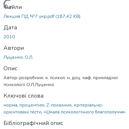
Вантажиться...
Файли
Лекция ПД №7 укр.pdf
(187,42 KB)
Дата
2010
Автори
Луценко, О.Л.
Опис
Автор-розробник: к. психол. н, доц. каф. прикладної
психології О.Л.Луценко
Ключові слова
норма
,
процентилі
,
Z-показник
,
крітеріально-
орієнтовані тести
,
«Шкала психологічного благополуччя»
Бібліографічний опис