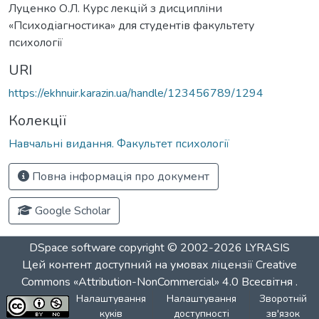
Луценко О.Л. Курс лекцій з дисципліни
«Психодіагностика» для студентів факультету
психології
URI
https://ekhnuir.karazin.ua/handle/123456789/1294
Колекції
Навчальні видання. Факультет психології
Повна інформація про документ
Google Scholar
DSpace software
copyright © 2002-2026
LYRASIS
Цей контент доступний на умовах ліцензії
Creative
Commons «Attribution-NonCommercial» 4.0 Всесвітня
.
Налаштування
Налаштування
Зворотній
куків
доступності
зв'язок