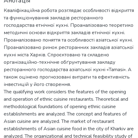
Анотація
Кваліфікаційна робота розглядає особливості відкриття
та функціонування закладів ресторанного
господарства етнічної кухні. Проаналізовано теоретико
методичні основи відкриття закладів етнічної кухні.
Проаналізовано поняття та особливості азіатської кухні.
Проаналізовано ринок ресторанних закладів азіатської
кухні міста Харків. Спроєктовано та складено
організаційно-технічне обґрунтування закладу
ресторанного господарства азіатської кухні «Tamasi». А
також оцінено прогнозовані витрати та ефективність
інвестицій у його створення.
The qualifying work considers the features of the opening
and operation of ethnic cuisine restaurants. Theoretical and
methodological foundations of opening ethnic cuisine
establishments are analyzed. The concept and features of
Asian cuisine are analyzed. The market of restaurant
establishments of Asian cuisine food in the city of Kharkiv are
analyzed. The organizational and technical feasibility study of