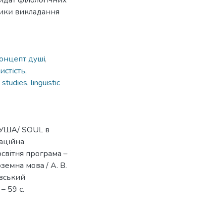
идат філологічних
дики викладання
онцепт душі
,
истість
,
l studies
,
linguistic
ДУША/ SOUL в
каційна
 освітня програма –
земна мова / А. В.
івський
– 59 с.