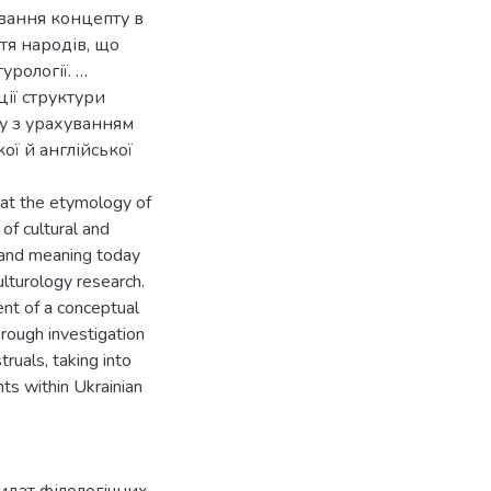
ивання концепту в
тя народів, що
урології. …
ії структури
у з урахуванням
ої й англійської
hat the etymology of
of cultural and
, and meaning today
ulturology research.
ent of a conceptual
horough investigation
ruals, taking into
nts within Ukrainian