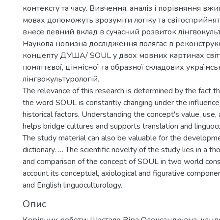
контексту та часу. Вивчення, аналіз і порівняння вж
мовах допоможуть зрозуміти логіку та світосприйнят
внесе певний вклад в сучасний розвиток лінгвокульт
Наукова новизна дослідження полягає в реконструкц
концепту ДУША/ SOUL у двох мовних картинах світ
поняттєвої, ціннісної та образної складових українськ
лінгвокультурологій.
The relevance of this research is determined by the fact t
the word SOUL is constantly changing under the influence 
historical factors. Understanding the concept's value, use
helps bridge cultures and supports translation and linguoc
The study material can also be valuable for the developm
dictionary. … The scientific novelty of the study lies in a t
and comparison of the concept of SOUL in two world const
account its conceptual, axiological and figurative compone
and English linguoculturology.
Опис