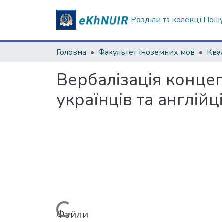
Розділи та колекції
Пошу
Головна
Факультет іноземних мов
Вербалізація концеп
українців та англійц
Вантажиться...
Файли