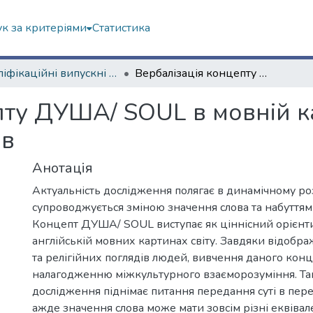
к за критеріями
Статистика
Кваліфікаційні випускні роботи магістрів. Факультет іноземних мов
Вербалізація концепту ДУША/ SOUL в мовній картині світу українців та англійців
ту ДУША/ SOUL в мовній ка
ів
Анотація
Актуальність дослідження полягає в динамічному ро
супроводжується зміною значення слова та набуттям
Концепт ДУША/ SOUL виступає як ціннісний орієнтир
англійській мовних картинах світу. Завдяки відоб
та релігійних поглядів людей, вивчення даного кон
налагодженню міжкультурного взаєморозуміння. Та
дослідження піднімає питання передання суті в пере
ажде значення слова може мати зовсім різні еквівал