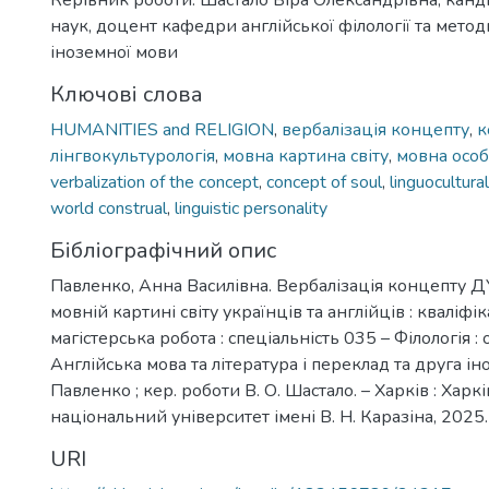
Керівник роботи: Шастало Віра Олександрівна, канд
наук, доцент кафедри англійської філології та мето
іноземної мови
Ключові слова
HUMANITIES and RELIGION
,
вербалізація концепту
,
к
лінгвокультурологія
,
мовна картина світу
,
мовна особ
verbalization of the concept
,
concept of soul
,
linguocultura
world construal
,
linguistic personality
Бібліографічний опис
Павленко, Анна Василівна. Вербалізація концепту 
мовній картині світу українців та англійців : кваліфі
магістерська робота : спеціальність 035 – Філологія :
Англійська мова та література і переклад та друга іно
Павленко ; кер. роботи В. О. Шастало. – Харків : Харк
національний університет імені В. Н. Каразіна, 2025. 
URI