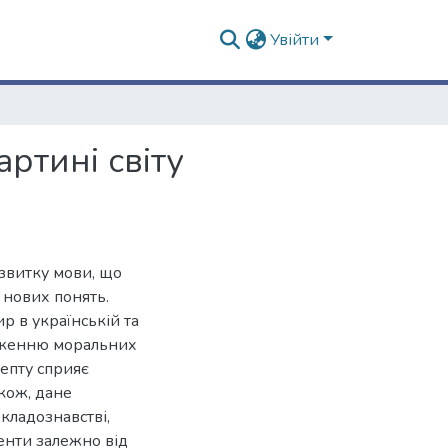
Увійти
ртині світу
звитку мови, що
 нових понять.
 в українській та
раженню моральних
цепту сприяє
кож, дане
кладознавстві,
енти залежно від