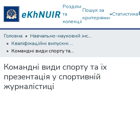
Розділи
Пошук за
та
Статистика
критеріями
колекції
Головна
Навчально-науковий інститут соціології та медіакомунікацій
Кваліфікаційні випускні роботи бакалаврів. Навчально-науковий інститут соціології та медіакомунікацій
Командні види спорту та їх презентація у спортивній журналістиці
Командні види спорту та їх
презентація у спортивній
журналістиці