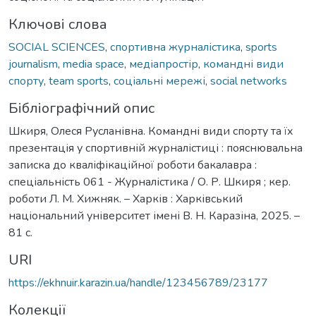
Ключові слова
SOCIAL SCIENCES
,
спортивна журналістика
,
sports
journalism
,
media space
,
медіапростір
,
командні види
спорту
,
team sports
,
соціальні мережі
,
social networks
Бібліографічний опис
Шкиря, Олеся Русланівна. Командні види спорту та їх
презентація у спортивній журналістиці : пояснювальна
записка до кваліфікаційної роботи бакалавра :
спеціальність 061 - Журналістика / О. Р. Шкиря ; кер.
роботи Л. М. Хижняк. – Харків : Харківський
національний університет імені В. Н. Каразіна, 2025. –
81 с.
URI
https://ekhnuir.karazin.ua/handle/123456789/23177
Колекції