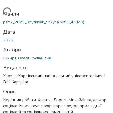
антажиться...
Файли
psmk_2025_Khyzhnіak_Shkyria.pdf
(1,46 MB)
Дата
2025
Автори
Шкиря, Олеся Русланівна
Видавець
Харків : Харківський національний університет імені
В.Н. Каразіна
Опис
Керівник роботи: Хижняк Лариса Михайлівна, доктор
соціологічних наук, професор кафедри прикладної
соціології та соціальних комунікацій