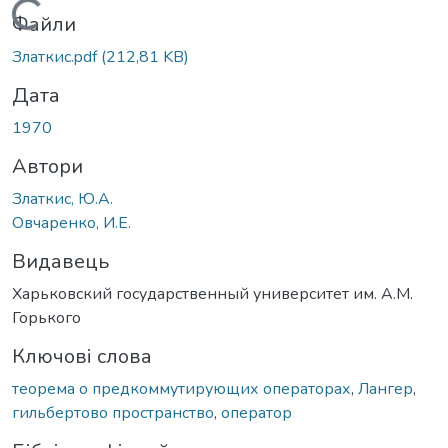
Вантажиться...
Файли
Златкис.pdf
(212,81 KB)
Дата
1970
Автори
Златкис, Ю.А.
Овчаренко, И.Е.
Видавець
Харьковский государственный университет им. А.М.
Горького
Ключові слова
теорема о предкоммутирующих операторах
,
Лангер
,
гильбертово пространство
,
оператор