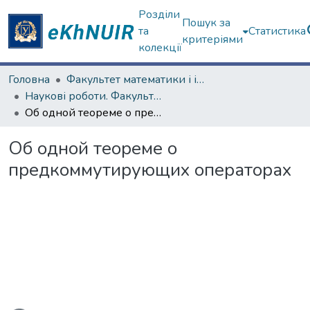
Розділи
Пошук за
та
Статистика
критеріями
колекції
Головна
Факультет математики і інформатики
Наукові роботи. Факультет математики і інформатики
Об одной теореме о предкоммутирующих операторах
Об одной теореме о
предкоммутирующих операторах