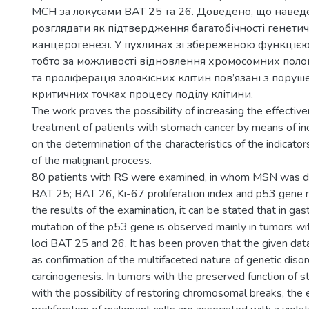
МСН за локусами ВАТ 25 та 26. Доведено, що навед
розглядати як підтвердження багатобічності генети
канцерогенезі. У пухлинах зі збереженою функцією г
тобто за можливості відновлення хромосомних пол
та проліферація злоякісних клітин пов’язані з поруш
критичних точках процесу поділу клітини.
The work proves the possibility of increasing the effecti
treatment of patients with stomach cancer by means of ind
on the determination of the characteristics of the indicator
of the malignant process.
80 patients with RS were examined, in whom MSN was de
BAT 25; BAT 26, Ki-67 proliferation index and p53 gene 
the results of the examination, it can be stated that in gast
mutation of the p53 gene is observed mainly in tumors w
loci BAT 25 and 26. It has been proven that the given dat
as confirmation of the multifaceted nature of genetic disor
carcinogenesis. In tumors with the preserved function of sta
with the possibility of restoring chromosomal breaks, th