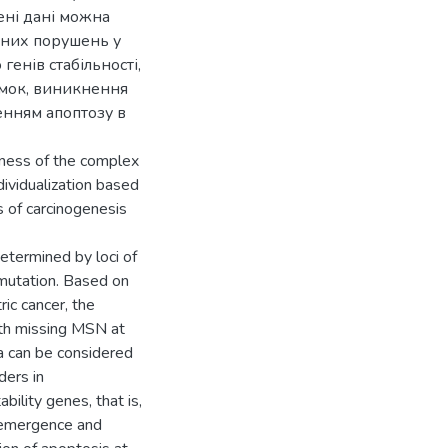
ені дані можна
чних порушень у
енів стабільності,
омок, виникнення
енням апоптозу в
veness of the complex
ividualization based
s of carcinogenesis
termined by loci of
mutation. Based on
ric cancer, the
ith missing MSN at
a can be considered
ders in
bility genes, that is,
e emergence and