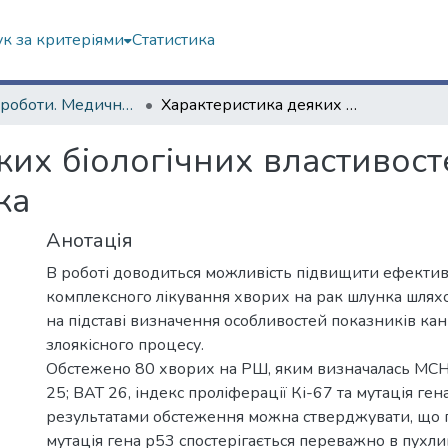
к за критеріями
Статистика
Наукові роботи. Медичний факультет
Характеристика деяких біологічних властивостей канцерогенезу в розвитку раку шлунка
ких біологічних властивост
ка
Анотація
В роботі доводиться можливість підвищити ефектив
комплексного лікування хворих на рак шлунка шляхо
на підставі визначення особливостей показників ка
злоякісного процесу.
Обстежено 80 хворих на РШ, яким визначалась МСН
25; ВАТ 26, індекс проліферації Кі-67 та мутація ген
результатами обстеження можна стверджувати, що 
мутація гена р53 спостерігається переважно в пухли