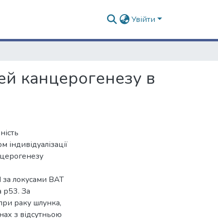
Увійти
ей канцерогенезу в
ність
м індивідуалізації
нцерогенезу
 за локусами ВАТ
а р53. За
при раку шлунка,
нах з відсутньою