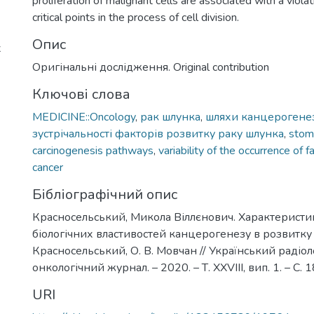
proliferation of malignant cells are associated with a viola
critical points in the process of cell division.
Опис
х
Оригінальні дослідження. Original contribution
Ключові слова
MEDICINE::Oncology
,
рак шлунка
,
шляхи канцерогене
зустрічальності факторів розвитку раку шлунка
,
stom
carcinogenesis pathways
,
variability of the occurrence of 
cancer
Бібліографічний опис
Красносельський, Микола Віллєнович. Характеристи
біологічних властивостей канцерогенезу в розвитку 
Красносельський, О. В. Мовчан // Український радіол
онкологічний журнал. – 2020. – Т. XXVIII, вип. 1. – С. 
URI