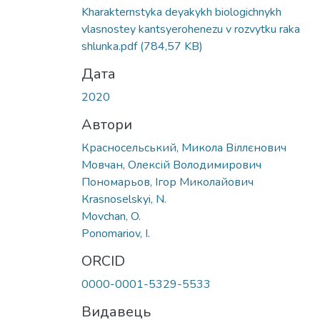
Kharakternstyka deyakykh biologichnykh
vlasnostey kantsyerohenezu v rozvytku raka
shlunka.pdf
(784,57 KB)
Дата
2020
Автори
Красносельський, Микола Віллєнович
Мовчан, Олексій Володимирович
Пономарьов, Ігор Миколайович
Кrasnoselskyi, N.
Movchan, O.
Ponomariov, I.
ORCID
0000-0001-5329-5533
Видавець