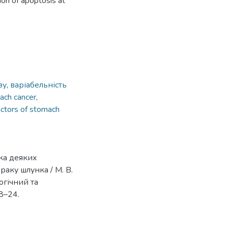
tion of apoptosis at
зу
,
варіабельність
ach cancer
,
factors of stomach
ка деяких
раку шлунка / М. В.
огічний та
18–24.