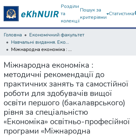
Розділи
Пошук за
та
Статистика
критеріями
колекції
Головна
Економічний факультет
Навчальні видання. Економічний факультет
Міжнародна економіка : методичні рекомендації до практичних занять та самостійної роботи для здобувачів вищої освіти першого (бакалаврського) рівня за спеціальністю «Економіка» освітньо-професійної програми «Міжнародна економіка» [Електронний ресурс]
Міжнародна економіка :
методичні рекомендації до
практичних занять та самостійної
роботи для здобувачів вищої
освіти першого (бакалаврського)
рівня за спеціальністю
«Економіка» освітньо-професійної
програми «Міжнародна