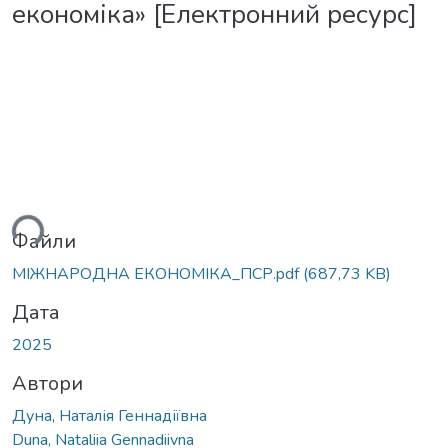
економіка» [Електронний ресурс]
ься...
Файли
МІЖНАРОДНА ЕКОНОМІКА_ПСР.pdf
(687,73 KB)
Дата
2025
Автори
Дуна, Наталія Геннадіївна
Duna, Nataliia Gennadiivna