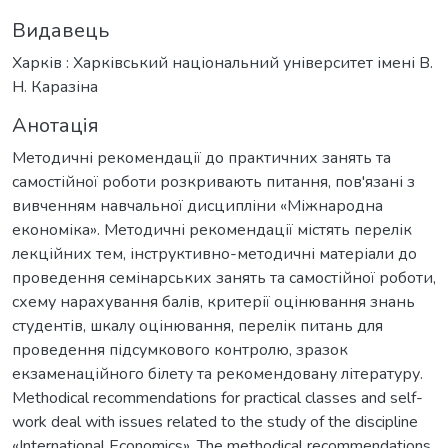
Видавець
Харків : Харківський національний університет імені В.
Н. Каразіна
Анотація
Методичні рекомендації до практичних занять та
самостійної роботи розкривають питання, пов'язані з
вивченням навчальної дисципліни «Міжнародна
економіка». Методичні рекомендації містять перелік
лекційних тем, інструктивно-методичні матеріали до
проведення семінарських занять та самостійної роботи,
схему нарахування балів, критерії оцінювання знань
студентів, шкалу оцінювання, перелік питань для
проведення підсумкового контролю, зразок
екзаменаційного білету та рекомендовану літературу.
Methodical recommendations for practical classes and self-
work deal with issues related to the study of the discipline
«International Economics». The methodical recommendations