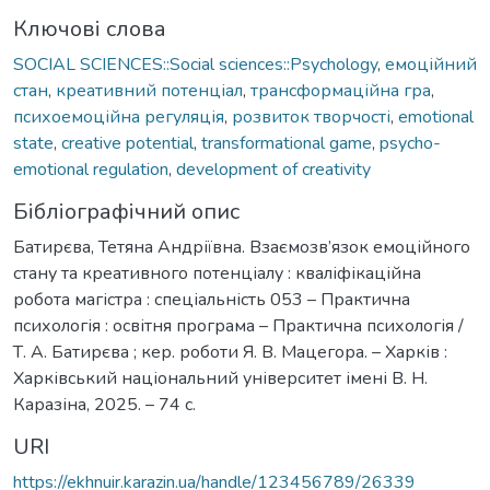
Ключові слова
SOCIAL SCIENCES::Social sciences::Psychology
,
емоційний
стан
,
креативний потенціал
,
трансформаційна гра
,
психоемоційна регуляція
,
розвиток творчості
,
emotional
state
,
creative potential
,
transformational game
,
psycho-
emotional regulation
,
development of creativity
Бібліографічний опис
Батирєва, Тетяна Андріївна. Взаємозв’язок емоційного
стану та креативного потенціалу : кваліфікаційна
робота магістра : спеціальність 053 – Практична
психологія : освітня програма – Практична психологія /
Т. А. Батирєва ; кер. роботи Я. В. Мацегора. – Харків :
Харківський національний університет імені В. Н.
Каразіна, 2025. – 74 с.
URI
https://ekhnuir.karazin.ua/handle/123456789/26339