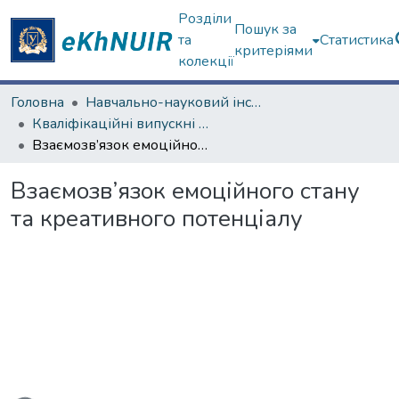
Розділи
Пошук за
та
Статистика
критеріями
колекції
Головна
Навчально-науковий інститут «Українська інженерно-педагогічна академія»
Кваліфікаційні випускні роботи магістрів. Навчально-науковий інститут «Українська інженерно-педагогічна академія»
Взаємозв’язок емоційного стану та креативного потенціалу
Взаємозв’язок емоційного стану
та креативного потенціалу
житься...