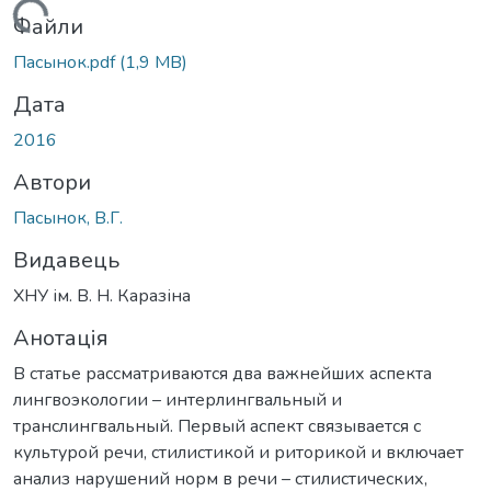
антажиться...
Файли
Пасынок.pdf
(1,9 MB)
Дата
2016
Автори
Пасынок, В.Г.
Видавець
ХНУ ім. В. Н. Каразіна
Анотація
В статье рассматриваются два важнейших аспекта
лингвоэкологии – интерлингвальный и
транслингвальный. Первый аспект связывается с
культурой речи, стилистикой и риторикой и включает
анализ нарушений норм в речи – стилистических,