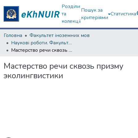
Розділи
Пошук за
та
Статистика
критеріями
колекції
Головна
Факультет іноземних мов
Наукові роботи. Факультет іноземних мов
Мастерство речи сквозь призму эколингвистики
Мастерство речи сквозь призму
эколингвистики