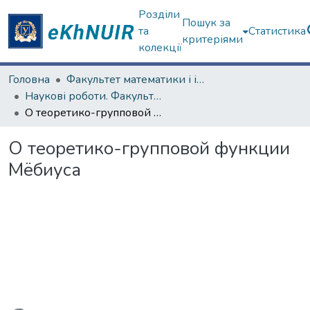
Розділи
Пошук за
та
Статистика
критеріями
колекції
Головна
Факультет математики і інформатики
Наукові роботи. Факультет математики і інформатики
О теоретико-групповой функции Мёбиуса
О теоретико-групповой функции
Мёбиуса