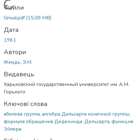
Вантажиться...
Файли
Gmud.pdf
(15,09 MB)
Дата
1961
Автори
Жмудь, Э.М.
Видавець
Харьковский государственный университет им. А.М.
Горького
Ключові слова
абелева группа
,
алгебра Дельсарта конечной группы
,
формула обращения Дедекинда-Дельсарта
,
функция
Эйлера