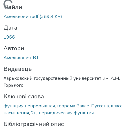
Вантажиться...
Файли
Амелькович.pdf
(389,9 KB)
Дата
1966
Автори
Амелькович, В.Г.
Видавець
Харьковский государственный университет им. А.М.
Горького
Ключові слова
функция непрерывная
,
теорема Валле-Пуссена
,
класс
насыщения
,
2π-периодическая функция
Бібліографічний опис