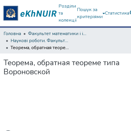
Розділи
Пошук за
та
Статистика
критеріями
колекції
Головна
Факультет математики і інформатики
Наукові роботи. Факультет математики і інформатики
Теорема, обратная теореме типа Вороновской
Теорема, обратная теореме типа
Вороновской