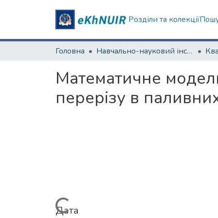
Розділи та колекції
Пошу
Головна
Навчально-науковий інститут комп’ютерної фізики та енергетики (Фізико-енергетичний факультет)
Математичне моделю
перерізу в паливних
Дата