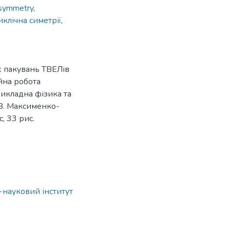
 symmetry
,
иклічна симетрії
,
х пакувань ТВЕЛів
ійна робота
рикладна фізика та
.В. Максименко-
с, 33 рис.
о-науковий інститут