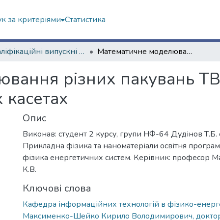
к за критеріями
Статистика
Кваліфікаційні випускні роботи магістрів. Навчально-науковий інститут комп’ютерної фізики та енергетики
Математичне моделювання різних пакувань ТВЕЛів складного перерізу в паливних касетах
вання різних пакувань ТВ
 касетах
Опис
Виконав: студент 2 курсу, групи НФ-64 Дудінов Т.Б. 
Прикладна фізика та наноматеріали освітня програ
фізика енергетичних систем. Керівник: професор
К.В.
Ключові слова
Кафедра інформаційних технологій в фізико-енерг
Максименко-Шейко Кирило Володимирович, доктор