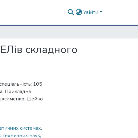
Увійти
ЕЛів складного
спеціальність: 105
ма: Прикладна
 Максименко-Шейко
етичних системах
,
 техничних наук,