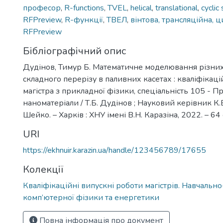
професор
,
R-functions
,
TVEL
,
helical
,
translational
,
cyclic
RFPreview
,
R-функції
,
ТВЕЛ
,
вінтова, трансляційна, ц
RFPreview
Бібліографічний опис
Дудінов, Тимур Б. Математичне моделювання різни
складного перерізу в паливних касетах : кваліфікац
магістра з прикладної фізики, спеціальність 105 - П
наноматеріали / Т.Б. Дудінов ; Науковий керівник К
Шейко. – Харків : ХНУ імені В.Н. Каразіна, 2022. – 64 
URI
https://ekhnuir.karazin.ua/handle/123456789/17655
Колекції
Кваліфікаційні випускні роботи магістрів. Навчальн
комп’ютерної фізики та енергетики
Повна інформація про документ