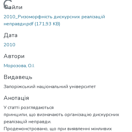
Вантажиться...
Файли
2010_Ризоморфність дискурсних реалізацій
неправди.pdf
(171,93 KB)
Дата
2010
Автори
Морозова, О.І.
Видавець
Запоріжський національний університет
Анотація
У статті розглядаються
принципи, що визначають організацію дискурсних
реалізацій неправди.
Продемонстровано, що при виявленні мінливих