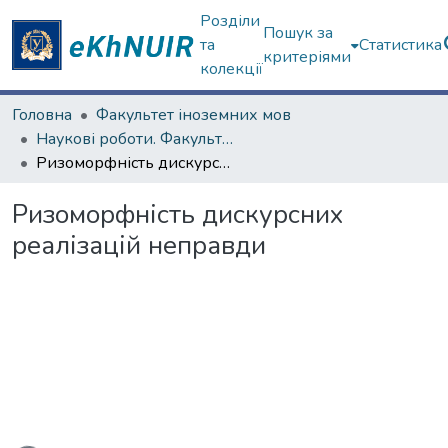
Розділи
Пошук за
та
Статистика
критеріями
колекції
Головна
Факультет іноземних мов
Наукові роботи. Факультет іноземних мов
Ризоморфність дискурсних реалізацій неправди
Ризоморфність дискурсних
реалізацій неправди