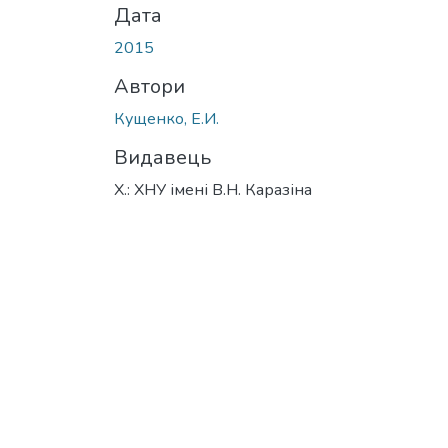
Дата
2015
Автори
Кущенко, Е.И.
Видавець
Х.: ХНУ імені В.Н. Каразіна