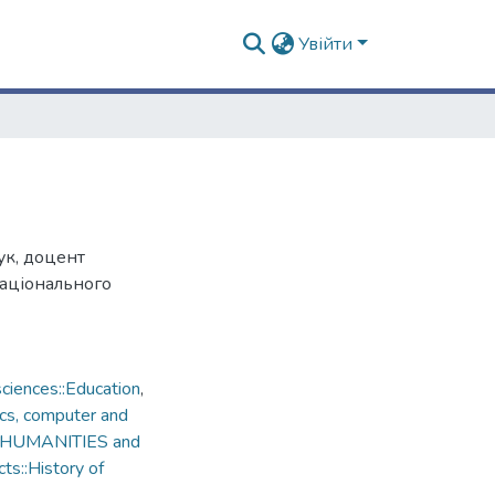
Увійти
ук, доцент
національного
ciences::Education
,
cs, computer and
s::HUMANITIES and
ts::History of