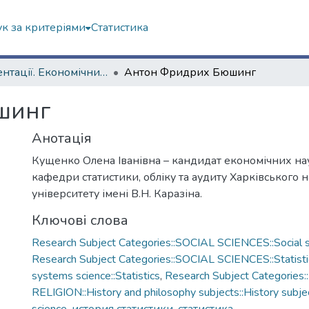
к за критеріями
Статистика
Презентації. Економічний факультет
Антон Фридрих Бюшинг
шинг
Анотація
Кущенко Олена Іванівна – кандидат економічних на
кафедри статистики, обліку та аудиту Харківського 
університету імені В.Н. Каразіна.
Ключові слова
Research Subject Categories::SOCIAL SCIENCES::Social s
Research Subject Categories::SOCIAL SCIENCES::Statisti
systems science::Statistics
,
Research Subject Categorie
RELIGION::History and philosophy subjects::History subjec