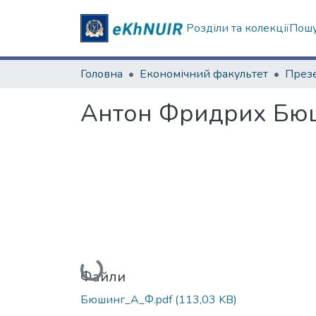
Розділи та колекції
Пошу
Головна
Економічний факультет
Антон Фридрих Бю
Вантажиться...
Файли
Бюшинг_А_Ф.pdf
(113,03 KB)