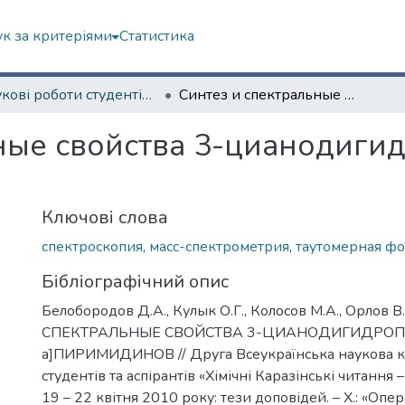
к за критеріями
Статистика
Наукові роботи студентів та аспірантів. Навчально-науковий інститут Хімії
Синтез и спектральные свойства 3-цианодигидропиразоло[1,5-а]пиримидинов
ные свойства 3-цианодиги
Ключові слова
спектроскопия
,
масс-спектрометрия
,
таутомерная ф
Бібліографічний опис
Белобородов Д.А., Кулык О.Г., Колосов М.А., Орлов 
СПЕКТРАЛЬНЫЕ СВОЙСТВА 3-ЦИАНОДИГИДРОПИ
а]ПИРИМИДИНОВ // Друга Всеукраїнська наукова 
студентів та аспірантів «Хімічні Каразінські читання 
19 – 22 квітня 2010 року: тези доповідей. – Х.: «Опе