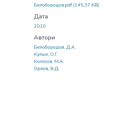
Вантажиться...
Белобородов.pdf
(145,37 KB)
Дата
2010
Автори
Белобородов, Д.А.
Кулык, О.Г.
Колосов, М.А.
Орлов, В.Д.