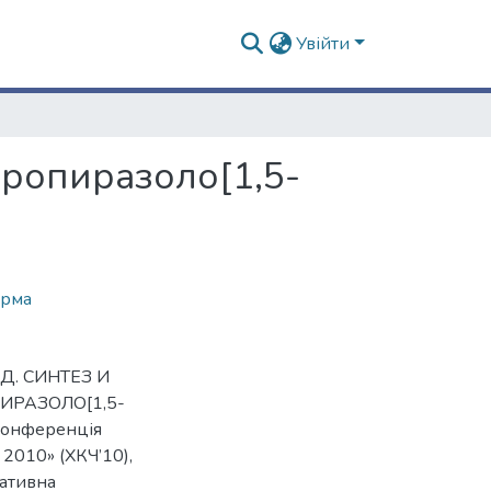
Увійти
дропиразоло[1,5-
орма
В.Д. СИНТЕЗ И
РАЗОЛО[1,5-
конференція
– 2010» (ХКЧ’10),
ративна