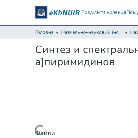
Розділи та колекції
Пошу
Головна
Навчально-науковий інститут Хімії
Синтез и спектраль
а]пиримидинов
Файли