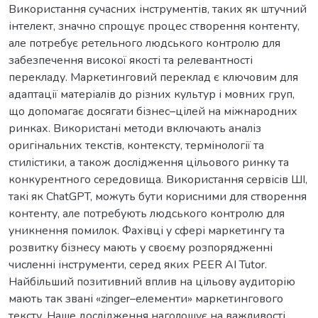
Використання сучасних інструментів, таких як штучний
інтелект, значно спрощує процес створення контенту,
але потребує ретельного людського контролю для
забезпечення високої якості та релевантності
перекладу. Маркетинговий переклад є ключовим для
адаптації матеріалів до різних культур і мовних груп,
що допомагає досягати бізнес–цілей на міжнародних
ринках. Використані методи включають аналіз
оригінальних текстів, контексту, термінології та
стилістики, а також дослідження цільового ринку та
конкурентного середовища. Використання сервісів ШІ,
такі як ChatGPT, можуть бути корисними для створення
контенту, але потребують людського контролю для
уникнення помилок. Фахівці у сфері маркетингу та
розвитку бізнесу мають у своєму розпорядженні
численні інструменти, серед яких PEER AI Tutor.
Найбільший позитивний вплив на цільову аудиторію
мають так звані «zinger–елементи» маркетингового
тексту. Наше дослідження наголошує на важливості