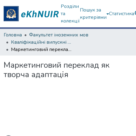
Розділи
Пошук за
та
Статистика
критеріями
колекції
Головна
Факультет іноземних мов
Кваліфікаційні випускні роботи магістрів. Факультет іноземних мов
Маркетинговий переклад як творча адаптація
Маркетинговий переклад як
творча адаптація
ажиться...