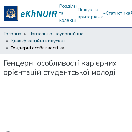
Розділи
Пошук за
та
Статистика
критеріями
колекції
Головна
Навчально-науковий інститут «Українська інженерно-педагогічна академія»
Кваліфікаційні випускні роботи бакалаврів. Навчально-науковий інститут «Українська інженерно-педагогічна академія»
Гендерні особливості кар'єрних орієнтацій студентської молоді
Гендерні особливості кар'єрних
орієнтацій студентської молоді
Вантажиться...