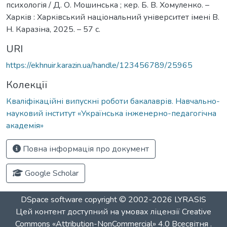
психологія / Д. О. Мошинська ; кер. Б. В. Хомуленко. –
Харків : Харківський національний університет імені В.
Н. Каразіна, 2025. – 57 с.
URI
https://ekhnuir.karazin.ua/handle/123456789/25965
Колекції
Кваліфікаційні випускні роботи бакалаврів. Навчально-
науковий інститут «Українська інженерно-педагогічна
академія»
Повна інформація про документ
Google Scholar
DSpace software
copyright © 2002-2026
LYRASIS
Цей контент доступний на умовах ліцензії
Creative
Commons «Attribution-NonCommercial» 4.0 Всесвітня
.