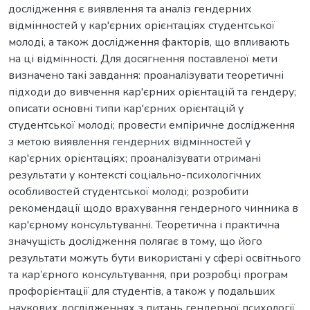
дослідження є виявлення та аналіз гендерних
відмінностей у кар'єрних орієнтаціях студентської
молоді, а також дослідження факторів, що впливають
на ці відмінності. Для досягнення поставленої мети
визначено такі завдання: проаналізувати теоретичні
підходи до вивчення кар'єрних орієнтацій та гендеру;
описати основні типи кар'єрних орієнтацій у
студентської молоді; провести емпіричне дослідження
з метою виявлення гендерних відмінностей у
кар'єрних орієнтаціях; проаналізувати отримані
результати у контексті соціально-психологічних
особливостей студентської молоді; розробити
рекомендації щодо врахування гендерного чинника в
кар'єрному консультуванні. Теоретична і практична
значущість дослідження полягає в тому, що його
результати можуть бути використані у сфері освітнього
та кар’єрного консультування, при розробці програм
профорієнтації для студентів, а також у подальших
наукових дослідженнях з питань гендерної психології