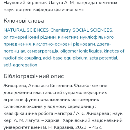
Науковий керівник: Лагута А. М., кандидат хімічних
наук, доцент кафедри фізичної хімії
Ключові слова
NATURAL SCIENCES::Chemistry
,
SOCIAL SCIENCES
,
олігомерні іонні рідини
,
кинетика нукліофільного
приеднання
,
кислотно-основні рівноваги
,
дзета-
потенціал
,
самоагрегація
,
oligomer ionic liquids
,
kinetics of
nucliofірic coupling
,
acid-base equірibrium
,
zeta potential
,
self-aggregation
Бібліографічний опис
Жихарева, Анастасія Євгенівна. Фізико-хімічне
дослідження властивостей супрамолекулярних
агрегатів функціоналізованих олігомерних
сильсесквіоксанів у водному середовищі :
кваліфікаційна робота магістра / А. Є. Жихарева ; наук.
кер. А. М. Лагута. – Харків : Харківський національний
університет імені В. Н. Каразіна, 2023. – 45 с.