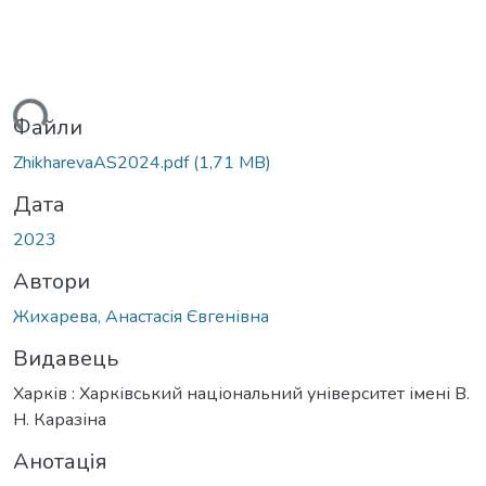
ься...
Файли
ZhikharevaAS2024.pdf
(1,71 MB)
Дата
2023
Автори
Жихарева, Анастасія Євгенівна
Видавець
Харків : Харківський національний університет імені В.
Н. Каразіна
Анотація