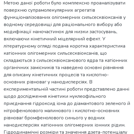
Метою даної роботи було комплексно проаналізувати
поверхню супрамолекулярних агрегатів
функціоналізованих олігомерних сильсесквіоксанів у
водному середовищі для раціонального вибору або
модифікації наночастинок для низки застосувань,
включаючи кінетичний міцелярний ефект. У
літературному огляді подана коротка характеристика
катіонних олігомерних сильсесквіоксанів, що
складаються з сильсесквіоксанового ядра та катіонних
органічних замісників та наведено основні рівняння
для описану кінетичних процесів та кислотно-
основних рівноваг у нанодисперсіях. В
експериментальній частині роботи представлено данні
щодо дослідження кінетики нуклеофільного
приєднання гідроксид іона до діамантового зеленого й
нітрофенолового малинового і кислотно–основних
рівноваг бромфенолового синього у водних
нанодисперсіях катіонних олігомерних іонних рідин.
Гідродинамічні розміри та значення дзета-потенціалу