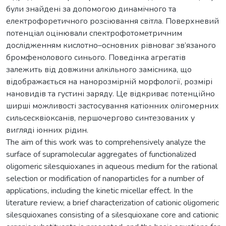
були знайдені за допомогою динамічного та
електрофоретичного розсіювання світла. Поверхневий
потенціал оцінювали спектрофотометричним
дослідженням кислотно–основних рівноваг зв’язаного
бромфенолового синього. Поведінка агрегатів
залежить від довжини алкільного замісника, що
відображається на нанорозмірній морфології, розмірі
нановидів та густині заряду. Це відкриває потенційно
ширші можливості застосування катіонних олігомерних
сильсесквіоксанів, першочергово синтезованих у
вигляді іонних рідин.
The aim of this work was to comprehensively analyze the
surface of supramolecular aggregates of functionalized
oligomeric silesquioxanes in aqueous medium for the rational
selection or modification of nanoparticles for a number of
applications, including the kinetic micellar effect. In the
literature review, a brief characterization of cationic oligomeric
silesquioxanes consisting of a silesquioxane core and cationic