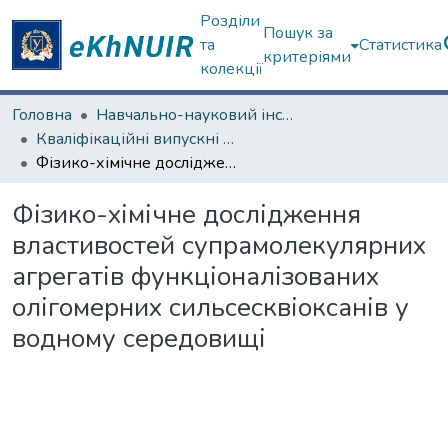
Розділи
Пошук за
та
Статистика
критеріями
колекції
Головна
Навчально-науковий інститут Хімії
Кваліфікаційні випускні роботи магістрів. Навчально-науковий інститут Хімії
Фізико-хімічне дослідження властивостей супрамолекулярних агрегатів функціоналізованих олігомерних сильсесквіоксанів у водному середовищі
Фізико-хімічне дослідження
властивостей супрамолекулярних
агрегатів функціоналізованих
олігомерних сильсесквіоксанів у
водному середовищі