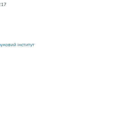
-217
ауковий інститут