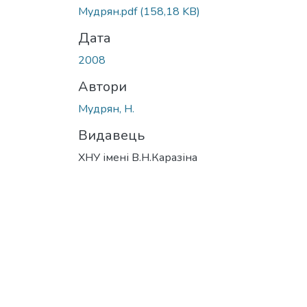
Мудрян.pdf
(158,18 KB)
Дата
2008
Автори
Мудрян, Н.
Видавець
ХНУ імені В.Н.Каразіна