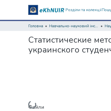
Розділи та колекції
Пошу
Головна
Навчально-науковий інститут соціології та медіакомунікацій
Статистические мет
украинского студен
Вантажиться...
Файли