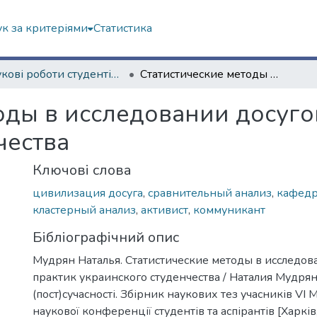
к за критеріями
Статистика
Наукові роботи студентів та аспірантів. Навчально-науковий інститут соціології та медіакомунікацій
Статистические методы в исследовании досуговых практик украинского студенчества
оды в исследовании досуго
чества
Ключові слова
цивилизация досуга
,
сравнительный анализ
,
кафедр
кластерный анализ
,
активист
,
коммуникант
Бібліографічний опис
Мудрян Наталья. Статистические методы в исследов
практик украинского студенчества / Наталия Мудрян /
(пост)сучасності. Збірник наукових тез учасників VІ
наукової конференції студентів та аспірантів [Харків,