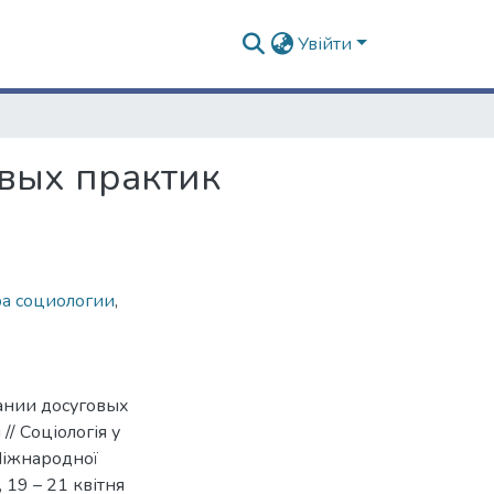
Увійти
вых практик
а социологии
,
ании досуговых
/ Соціологія у
 Міжнародної
 19 – 21 квітня