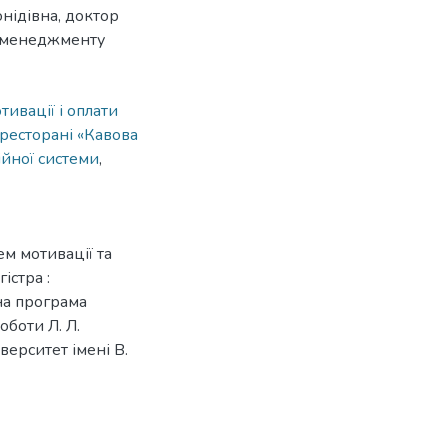
нідівна, доктор
а менеджменту
тивації і оплати
 ресторані «Кавова
ійної системи
,
м мотивації та
істра :
на програма
оботи Л. Л.
верситет імені В.