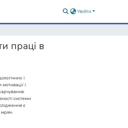
Увійти
и праці в
ологічних і
мотивації і
 харчування.
ності системи
ослідження є
 мрія».