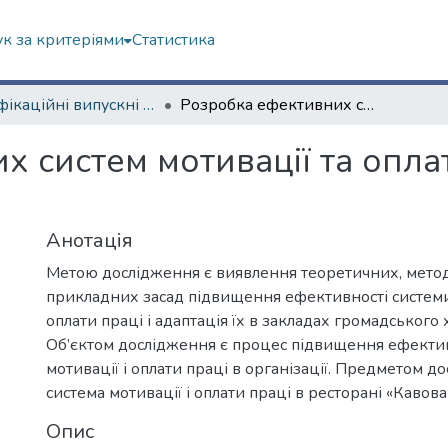
к за критеріями
Статистика
Кваліфікаційні випускні роботи магістрів. Економічний факультет
Розробка ефективних систем мотивації та оплати праці в організації
 систем мотивації та оплат
Анотація
Метою дослідження є виявлення теоретичних, метод
прикладних засад підвищення ефективності системи 
оплати праці і адаптація їх в закладах громадського
Об’єктом дослідження є процес підвищення ефектив
мотивації і оплати праці в організації. Предметом д
система мотивації і оплати праці в ресторані «Кавова
Опис