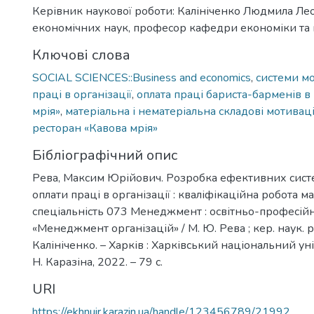
Керівник наукової роботи: Калініченко Людмила Лео
економічних наук, професор кафедри економіки т
Ключові слова
SOCIAL SCIENCES::Business and economics
,
системи мо
праці в організації
,
оплата праці бариста-барменів в
мрія»
,
матеріальна і нематеріальна складові мотивац
ресторан «Кавова мрія»
Бібліографічний опис
Рева, Максим Юрійович. Розробка ефективних систе
оплати праці в організації : кваліфікаційна робота маг
спеціальність 073 Менеджмент : освітньо-професій
«Менеджмент організацій» / М. Ю. Рева ; кер. наук. р
Калініченко. – Харків : Харківський національний уні
Н. Каразіна, 2022. – 79 с.
URI
https://ekhnuir.karazin.ua/handle/123456789/21992