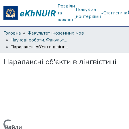
Розділи
Пошук за
та
Статистика
критеріями
колекції
Головна
Факультет іноземних мов
Наукові роботи. Факультет іноземних мов
Паралаксні об'єкти в лінгвістиці
Паралаксні об'єкти в лінгвістиці
Файли