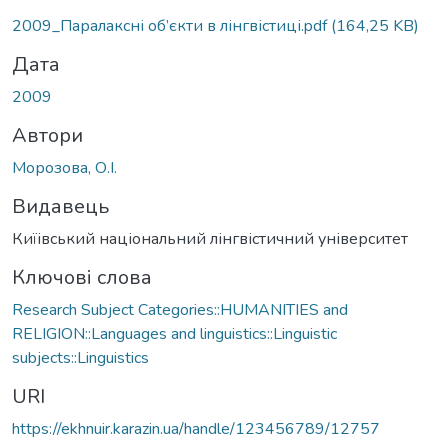
Вантажиться...
2009_Паралаксні об’єкти в лінгвістиці.pdf
(164,25 KB)
Дата
2009
Автори
Морозова, О.І.
Видавець
Киїівський національний лінгвістичний університет
Ключові слова
Research Subject Categories::HUMANITIES and
RELIGION::Languages and linguistics::Linguistic
subjects::Linguistics
URI
https://ekhnuir.karazin.ua/handle/123456789/12757