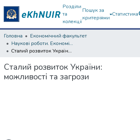
Розділи
Пошук за
та
Статистика
критеріями
колекції
Головна
Економічний факультет
Наукові роботи. Економічний факультет
Сталий розвиток України: можливості та загрози
Сталий розвиток України:
можливості та загрози
ться...