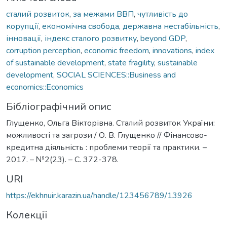
сталий розвиток
,
за межами ВВП
,
чутливість до
корупції
,
економічна свобода
,
державна нестабільність
,
інновації
,
індекс сталого розвитку
,
beyond GDP
,
corruption perception
,
economic freedom
,
innovations
,
index
of sustainable development
,
state fragility
,
sustainable
development
,
SOCIAL SCIENCES::Business and
economics::Economics
Бібліографічний опис
Глущенко, Ольга Вікторівна. Сталий розвиток України:
можливості та загрози / О. В. Глущенко // Фінансово-
кредитна діяльність : проблеми теорії та практики. –
2017. – №2(23). – C. 372-378.
URI
https://ekhnuir.karazin.ua/handle/123456789/13926
Колекції