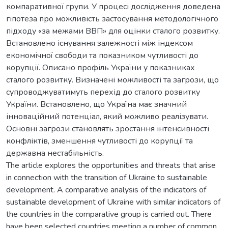
компаративної групи. У процесі дослідження доведена
гіпотеза про можливість застосування методологічного
підходу «за межами ВВП» для оцінки сталого розвитку.
Встановлено існування залежності між індексом
економічної свободи та показником чутливості до
корупції. Описано профіль України у показниках
сталого розвитку. Визначені можливості та загрози, що
супроводжуватимуть перехід до сталого розвитку
України. Встановлено, що Україна має значний
інноваційний потенціал, який можливо реалізувати.
Основні загрози становлять зростання інтенсивності
конфліктів, зменшення чутливості до корупції та
державна нестабільність.
The article explores the opportunities and threats that arise
in connection with the transition of Ukraine to sustainable
development. A comparative analysis of the indicators of
sustainable development of Ukraine with similar indicators of
the countries in the comparative group is carried out. There
have been selected countries meeting a number of common