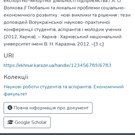
експортно-імпортної діяльності підприємства / А. О.
Волкова // Глобальні та локальні проблеми соціально-
економічного розвитку : нові виклики та рішення : тези
доповідей Всеукраїнської науково-практичної
конференції студентів, аспірантів і молодих учених
(2012; Харків). – Харків : Харкiвський нацiональний
унiверситет iмені В. Н. Каразiна, 2012. –[3 c.]
URI
https://ekhnuir.karazin.ua/handle/123456789/6783
Колекції
Наукові роботи студентів та аспірантів. Економічний
факультет
Повна інформація про документ
Google Scholar