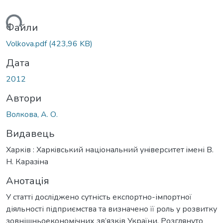
ться...
Файли
Volkova.pdf
(423,96 KB)
Дата
2012
Автори
Волкова, А. О.
Видавець
Харків : Харкiвський нацiональний унiверситет iмені В.
Н. Каразiна
Анотація
У статті досліджено сутність експортно-імпортної
діяльності підприємства та визначено її роль у розвитку
зовнішньоекономічних зв’язків України. Розглянуто