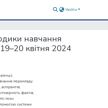
Увійти
тодики навчання
19–20 квітня 2024
ренції,
авчання перекладу.
аспірантів,
стовірність фактів,
Усі тези
опомогою системи