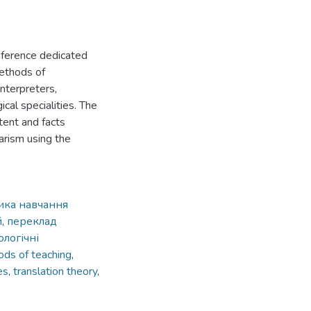
onference dedicated
methods of
interpreters,
cal specialities. The
tent and facts
arism using the
ика навчання
й
,
переклад
ологічні
ds of teaching
,
es
,
translation theory
,