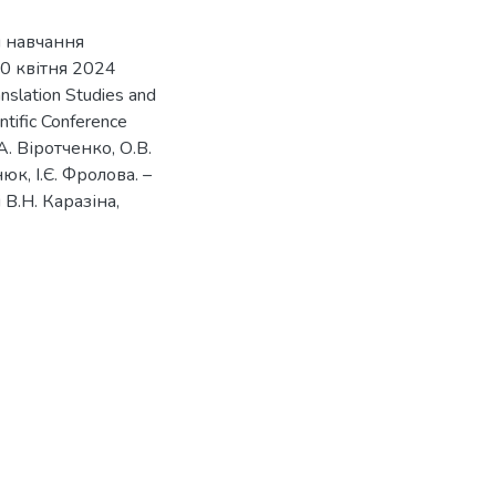
и навчання
0 квітня 2024
nslation Studies and
entific Conference
.А. Віротченко, О.В.
к, І.Є. Фролова. –
В.Н. Каразіна,