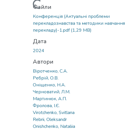
Вантажиться...
Файли
Конференція (Актуальні проблеми
перекладознавства та методики навчання
перекладу)-1.pdf
(1,29 MB)
Дата
2024
Автори
Віротченко, С.А.
Ребрій, О.В.
Оніщенко, Н.А.
Черноватий, Л.М.
Мартинюк, А.П.
Фролова, І.Є.
Virotchenko, Svitlana
Rebrii, Oleksandr
Onishchenko, Nataliia