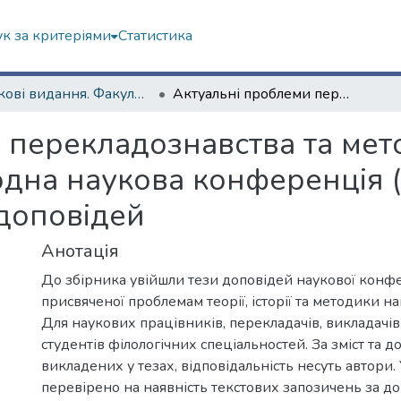
к за критеріями
Статистика
Наукові видання. Факультет іноземних мов
Актуальні проблеми перекладознавства та методики навчання перекладу : міжнародна наукова конференція (19–20 квітня 2024 року ; Харків) : тези доповідей
 перекладознавства та ме
одна наукова конференція (
и доповідей
Анотація
До збірника увійшли тези доповідей наукової конфе
присвяченої проблемам теорії, історії та методики н
Для наукових працівників, перекладачів, викладачів, 
студентів філологічних спеціальностей. За зміст та до
викладених у тезах, відповідальність несуть автори. 
перевірено на наявність текстових запозичень за д