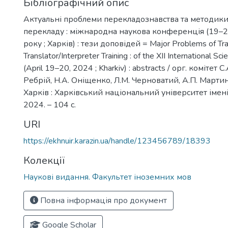
Бібліографічний опис
Актуальні проблеми перекладознавства та методик
перекладу : міжнародна наукова конференція (19–2
року ; Харків) : тези доповідей = Major Problems of Tra
Translator/Interpreter Training : of the XII International Sci
(April 19–20, 2024 ; Kharkiv) : аbstracts / орг. комітет С
Ребрій, Н.А. Оніщенко, Л.М. Черноватий, А.П. Мартиню
Харків : Харківський національний університет імені 
2024. – 104 с.
URI
https://ekhnuir.karazin.ua/handle/123456789/18393
Колекції
Наукові видання. Факультет іноземних мов
Повна інформація про документ
Google Scholar