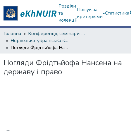
Розділи
Пошук за
та
Статистика
критеріями
колекції
Головна
Конференції, семінари. ХНУ імені В.Н. Каразіна
Норвезько-українська конференція, присвячена діяльності Ф. Нансена в Україні у 1921–1922 роках
Погляди Фрідтьйофа Нансена на державу і право
Погляди Фрідтьйофа Нансена на
державу і право