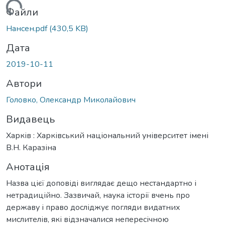
житься...
Файли
Нансен.pdf
(430,5 KB)
Дата
2019-10-11
Автори
Головко, Олександр Миколайович
Видавець
Харків : Харківський національний університет імені
В.Н. Каразіна
Анотація
Назва цієї доповіді виглядає дещо нестандартно і
нетрадиційно. Зазвичай, наука історії вчень про
державу і право досліджує погляди видатних
мислителів, які відзначалися непересічною