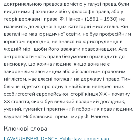
доктринальною правосвідомістю у галузі права, були
видатними фахівцями або у філософії права, або у
теорії держави і права. Ф. Нансен (1861 – 1930) не
належить до жодної з цих категорій мислителів. Він
взагалі не мав юридичної освіти, не був професійним
юристом, вірогідно, не знався на юриспруденції в
жодній мірі, щоби його вважати правознавцем. Але
антропологічність права безумовно призводить до
висновку, що кожна людина, якщо вона не є
закоренілим злочинцем або абсолютним правовим
нігілістом, має власні погляди на державу і право. Тим
більше, йдеться про одну з найбільш непересічних
особистостей європейської історії кінця ХІХ – початку
ХХ століття, якою був великий полярний дослідник,
учений, гуманіст і практичний поборник прав людини,
лауреат Нобелівської премії миру Ф. Нансен.
Ключові слова
LAW/JURISPRUDENCE::Public law
,
норвезько-