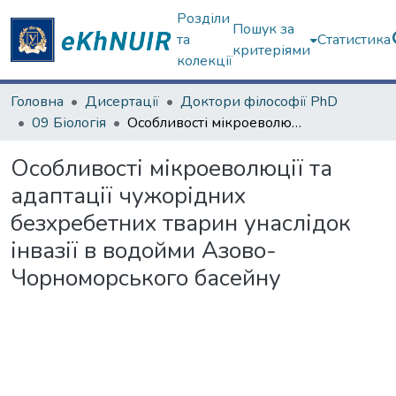
Розділи
Пошук за
та
Статистика
критеріями
колекції
Головна
Дисертації
Доктори філософії PhD
09 Біологія
Особливості мікроеволюції та адаптації чужорідних безхребетних тварин унаслідок інвазії в водойми Азово-Чорноморського басейну
Особливості мікроеволюції та
адаптації чужорідних
безхребетних тварин унаслідок
інвазії в водойми Азово-
Чорноморського басейну