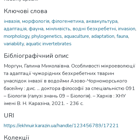
Ключові слова
інвазія
,
морфологія
,
філогенетика
,
аквакультура
,
адаптація
,
фауна
,
мінливість
,
водні безхребетні
,
invasion
,
morphology
,
phylogenetics
,
aquaculture
,
adaptation
,
fauna
,
variability
,
aquatic invertebrates
Бібліографічний опис
Моргун, Галина Миколаївна. Особливості мікроеволюції
та адаптації чужорідних безхребетних тварин
унаслідок інвазії в водойми Азово-Чорноморського
басейну : дис. ... доктора філософії за спеціальністю 091
– Біологія (галузі знань 09 – Біологія). – Харків : ХНУ
імені В. Н. Каразіна, 2021. - 236 с.
URI
https://ekhnuir.karazin.ua/handle/123456789/17221
Колекції