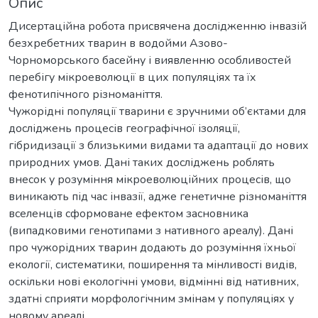
Опис
Дисертаційна робота присвячена дослідженню інвазій
безхребетних тварин в водойми Азово-
Чорноморського басейну і виявленню особливостей
перебігу мікроеволюції в цих популяціях та їх
фенотипічного різноманіття.
Чужорідні популяції тварини є зручними об’єктами для
досліджень процесів географічної ізоляції,
гібридизації з близькими видами та адаптації до нових
природних умов. Дані таких досліджень роблять
внесок у розуміння мікроеволюційних процесів, що
виникають під час інвазії, адже генетичне різноманіття
вселенців сформоване ефектом засновника
(випадковими генотипами з нативного ареалу). Дані
про чужорідних тварин додають до розуміння їхньої
екології, систематики, поширення та мінливості видів,
оскільки нові екологічні умови, відмінні від нативних,
здатні сприяти морфологічним змінам у популяціях у
новому ареалі.