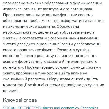
определено значение образования в формировании
человеческого и интеллектуального потенциала.
Проанализированы основные функции системы
образования, проблемы ее трансформации и влияние
на экономическое развитие. Обоснована
необходимость модернизации образовательной
системы в соответствии с современными вызовами.
У статті досліджено роль вищої освіти у забезпеченні
сталого розвитку суспільства. Розкрито сутність
концепції сталого розвитку та визначено значення
освіти у формуванні людського й інтелектуального
потенціалу. Проаналізовано основні функції системи
освіти, проблеми її трансформації та вплив на
економічний розвиток. Обґрунтовано необхідність
модернізації освітньої системи відповідно до сучасних
викликів.
Ключові слова
SOCIAL SCIENCES::Business and economics::Economics
,