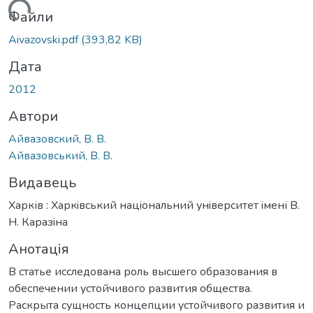
иться...
Файли
Aivazovski.pdf
(393,82 KB)
Дата
2012
Автори
Айвазовский, В. В.
Айвазовський, В. В.
Видавець
Харків : Харкiвський нацiональний унiверситет iмені В.
Н. Каразiна
Анотація
В статье исследована роль высшего образования в
обеспечении устойчивого развития общества.
Раскрыта сущность концепции устойчивого развития и