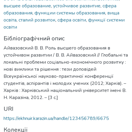
высшее образование
,
устойчивое развитие
,
сфера
образования
,
функции системы образования
,
вища
освіта
,
сталий розвиток
,
сфера освіти
,
функції системи
освіти
Бібліографічний опис
Айвазовский В. В. Роль высшего образования в
устойчивом развитии / В. В. Айвазовский // Глобальні та
локальні проблеми соціально-економічного розвитку :
нові виклики та рішення : тези доповідей
Всеукраїнської науково-практичної конференції
студентів, аспірантів і молодих учених (2012; Харків). –
Харків : Харкiвський нацiональний унiверситет iмені В.
Н. Каразiна, 2012. – [3 c.]
URI
https://ekhnuir.karazin.ua/handle/123456789/6675
Колекції